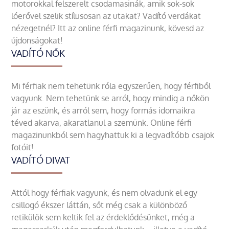
motorokkal felszerelt csodamasinák, amik sok-sok
lóerővel szelik stílusosan az utakat? Vadító verdákat
nézegetnél? Itt az online férfi magazinunk, kövesd az
újdonságokat!
VADÍTÓ NŐK
Mi férfiak nem tehetünk róla egyszerűen, hogy férfiből
vagyunk. Nem tehetünk se arról, hogy mindig a nőkön
jár az eszünk, és arról sem, hogy formás idomaikra
téved akarva, akaratlanul a szemünk. Online férfi
magazinunkból sem hagyhattuk ki a legvadítóbb csajok
fotóit!
VADÍTÓ DIVAT
Attól hogy férfiak vagyunk, és nem olvadunk el egy
csillogó ékszer láttán, sőt még csak a különböző
retikülök sem keltik fel az érdeklődésünket, még a