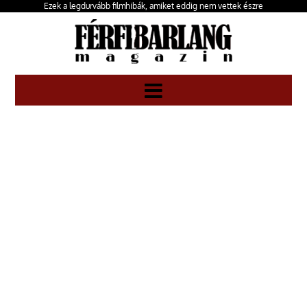
Ezek a legdurvább filmhibák, amiket eddig nem vettek észre