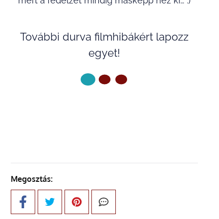
mert a fedélzet mindig másképp néz ki… :)
További durva filmhibákért lapozz
egyet!
KÖVETKEZŐ OLDAL
Megosztás: