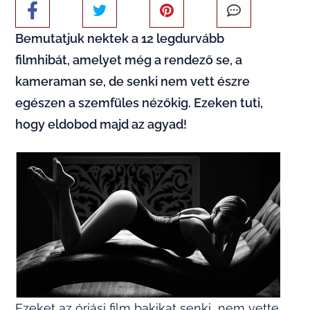
Bemutatjuk nektek a 12 legdurvább
filmhibát, amelyet még a rendező se, a
kameraman se, de senki nem vett észre
egészen a szemfüles nézőkig. Ezeken tuti,
hogy eldobod majd az agyad!
Ezeket az óriási film bakikat senki nem vette