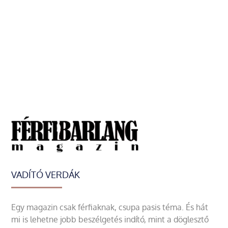
VADÍTÓ VERDÁK
Egy magazin csak férfiaknak, csupa pasis téma. És hát
mi is lehetne jobb beszélgetés indító, mint a döglesztő