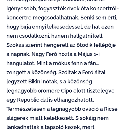
igényesebb, fogyasztók évek óta koncertről-
koncertre megcsodálhatnak. Senki sem érti,
hogy bírja ennyi lelkesedéssel, de hát ezen
nem csodálkozni, hanem hallgatni kell.
Szokás szerint hengerelt az ötödik fellépője
a napnak. Nagy Feró hozta a Május 1-i
hangulatot. Mint a mókus fenn a fán…
zengett a közönség. Szóltak a Feró által
jegyzett Bikini nóták, s a közönség
legnagyobb örömére Cipő előtt tisztelegve
egy Republic dal is elhangozhatott.
Természetesen a legnagyobb ováció a Ricse
slágerek miatt keletkezett. S sokáig nem
lankadhattak a tapsoló kezek, mert