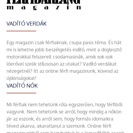
VADÍTÓ VERDÁK
Egy magazin csak férfiaknak, csupa pasis téma. És hát
mi is lehetne jobb beszélgetés indító, mint a döglesztő
motorokkal felszerelt csodamasinák, amik sok-sok
lóerővel szelik stílusosan az utakat? Vadító verdákat
nézegetnél? Itt az online férfi magazinunk, kövesd az
újdonságokat!
VADÍTÓ NŐK
Mi férfiak nem tehetünk róla egyszerűen, hogy férfiből
vagyunk. Nem tehetünk se arról, hogy mindig a nőkön
jár az eszünk, és arról sem, hogy formás idomaikra
téved akarva, akaratlanul a szemünk. Online férfi