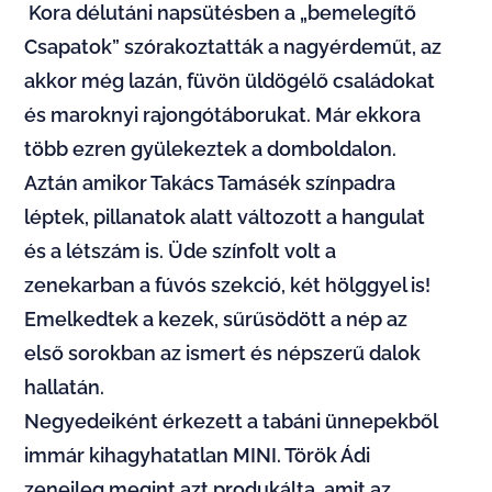
Kora délutáni napsütésben a „bemelegítő
Csapatok” szórakoztatták a nagyérdeműt, az
akkor még lazán, füvön üldögélő családokat
és maroknyi rajongótáborukat. Már ekkora
több ezren gyülekeztek a domboldalon.
Aztán amikor Takács Tamásék színpadra
léptek, pillanatok alatt változott a hangulat
és a létszám is. Üde színfolt volt a
zenekarban a fúvós szekció, két hölggyel is!
Emelkedtek a kezek, sűrűsödött a nép az
első sorokban az ismert és népszerű dalok
hallatán.
Negyedeiként érkezett a tabáni ünnepekből
immár kihagyhatatlan MINI. Török Ádi
zeneileg megint azt produkálta, amit az