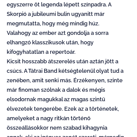
egyszerre öt legenda lépett színpadra. A
Skorpió a jubileumi bulin ugyanitt már
megmutatta, hogy még mindig húz.
Valahogy az ember azt gondolja a sorra
elhangzó klasszikusok után, hogy
kifogyhatatlan a repertoár.
Kicsit hosszabb átszerelés után aztán jött a
csúcs. A Tátrai Band kétségtelenül olyat tud a
zenében, amit senki más. Érzékenyen, szinte
már finoman szólnak a dalok és mégis
elsodornak magukkal az magas szintű
élvezetek tengerébe. Ezek az a történetek,
amelyeket a nagy ritkán történő
összeállásokkor nem szabad kihagynia