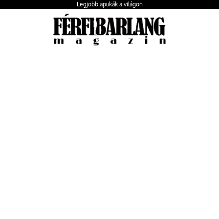
Legjobb apukák a világon