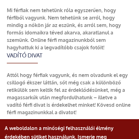
Mi férfiak nem tehetünk róla egyszerűen, hogy
férfiből vagyunk. Nem tehetünk se arról, hogy
mindig a nőkön jár az eszünk, és arról sem, hogy
formás idomaikra téved akarva, akaratlanul a
szemünk. Online férfi magazinunkból sem
hagyhattuk ki a legvadítóbb csajok fotóit!
VADÍTÓ DIVAT
Attól hogy férfiak vagyunk, és nem olvadunk el egy
csillogó ékszer láttán, sőt még csak a különböző
retikülök sem keltik fel az érdeklődésünket, még a
magassarkúk után megfordulhatunk – illetve a
vadító férfi divat is érdekelhet minket! Kövesd online
férfi magazinunkkal a divatot!
A weboldalon a minőségi felhasználói élmény
érdekében sütiket használunk. Ismerje meg