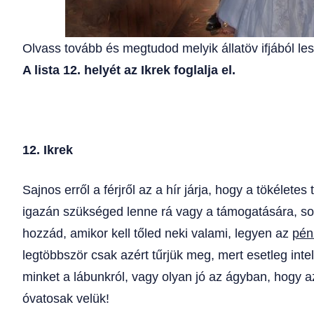
Olvass tovább és megtudod melyik állatöv ifjából lesz
A lista 12. helyét az Ikrek foglalja el.
12. Ikrek
Sajnos erről a férjről az a hír járja, hogy a tökélete
igazán szükséged lenne rá vagy a támogatására, sosi
hozzád, amikor kell tőled neki valami, legyen az
pén
legtöbbször csak azért tűrjük meg, mert esetleg int
minket a lábunkról, vagy olyan jó az ágyban, hogy a
óvatosak velük!