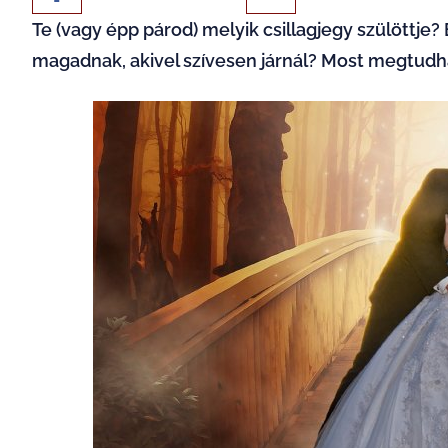
Te (vagy épp párod) melyik csillagjegy szülöttje? 
magadnak, akivel szívesen járnál? Most megtudhat