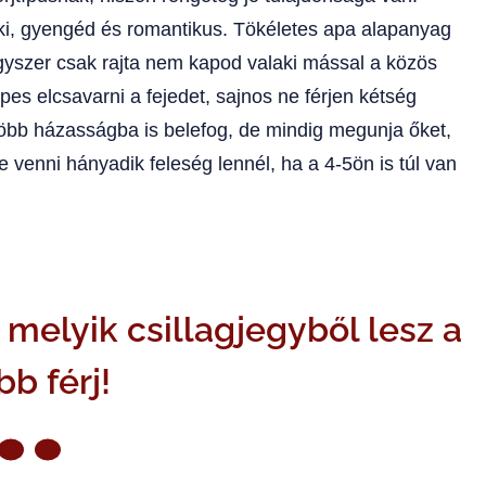
i, gyengéd és romantikus. Tökéletes apa alapanyag
egyszer csak rajta nem kapod valaki mással a közös
es elcsavarni a fejedet, sajnos ne férjen kétség
 több házasságba is belefog, de mindig megunja őket,
venni hányadik feleség lennél, ha a 4-5ön is túl van
melyik csillagjegyből lesz a
bb férj!