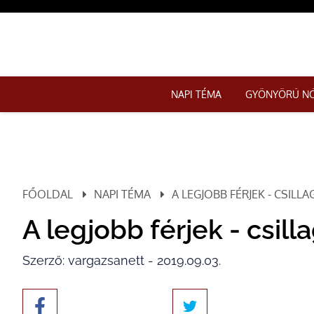
NAPI TÉMA
GYÖNYÖRŰ N
FŐOLDAL
NAPI TÉMA
A LEGJOBB FÉRJEK - CSILL
A legjobb férjek - csill
Szerző: vargazsanett - 2019.09.03.