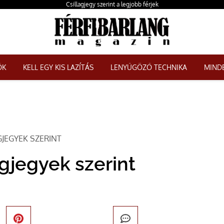
Csillagjegy szerint a legjobb férjek
ŐK
KELL EGY KIS LAZÍTÁS
LENYŰGÖZŐ TECHNIKA
MINDE
AGJEGYEK SZERINT
agjegyek szerint