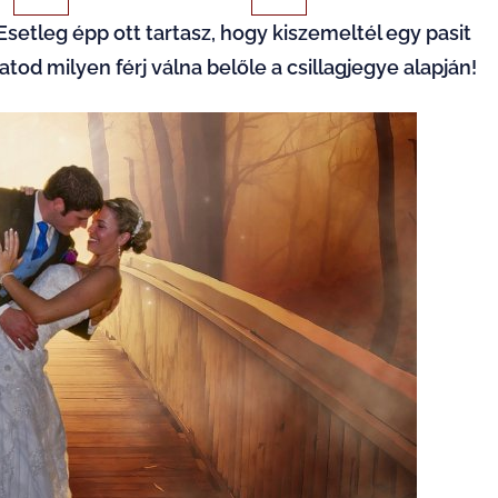
Esetleg épp ott tartasz, hogy kiszemeltél egy pasit
od milyen férj válna belőle a csillagjegye alapján!