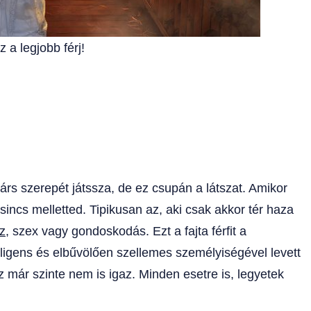
 a legjobb férj!
s társ szerepét játssza, de ez csupán a látszat. Amikor
ncs melletted. Tipikusan az, aki csak akkor tér haza
z
, szex vagy gondoskodás. Ezt a fajta férfit a
elligens és elbűvölően szellemes személyiségével levett
z már szinte nem is igaz. Minden esetre is, legyetek