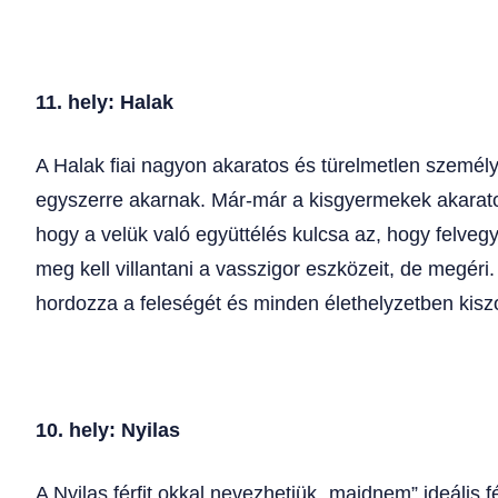
11. hely: Halak
A Halak fiai nagyon akaratos és türelmetlen személ
egyszerre akarnak. Már-már a kisgyermekek akarato
hogy a velük való együttélés kulcsa az, hogy felv
meg kell villantani a vasszigor eszközeit, de megéri
hordozza a feleségét és minden élethelyzetben kiszo
10. hely: Nyilas
A Nyilas férfit okkal nevezhetjük „majdnem” ideális 