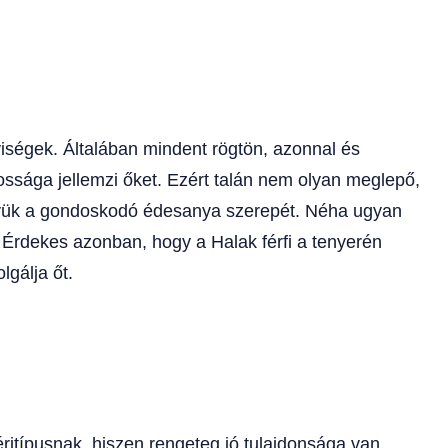
yiségek. Általában mindent rögtön, azonnal és
ssága jellemzi őket. Ezért talán nem olyan meglepő,
együk a gondoskodó édesanya szerepét. Néha ugyan
. Érdekes azonban, hogy a Halak férfi a tenyerén
lgálja őt.
férjtípusnak, hiszen rengeteg jó tulajdonsága van.