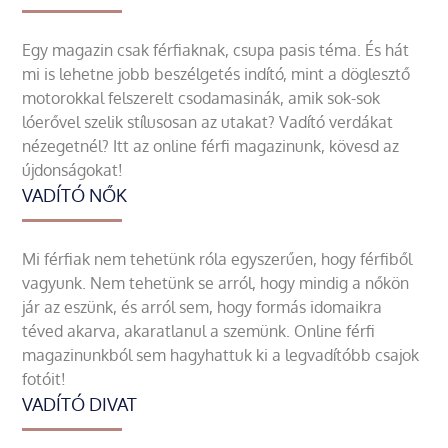
Egy magazin csak férfiaknak, csupa pasis téma. És hát
mi is lehetne jobb beszélgetés indító, mint a döglesztő
motorokkal felszerelt csodamasinák, amik sok-sok
lóerővel szelik stílusosan az utakat? Vadító verdákat
nézegetnél? Itt az online férfi magazinunk, kövesd az
újdonságokat!
VADÍTÓ NŐK
Mi férfiak nem tehetünk róla egyszerűen, hogy férfiből
vagyunk. Nem tehetünk se arról, hogy mindig a nőkön
jár az eszünk, és arról sem, hogy formás idomaikra
téved akarva, akaratlanul a szemünk. Online férfi
magazinunkból sem hagyhattuk ki a legvadítóbb csajok
fotóit!
VADÍTÓ DIVAT