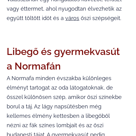
vagy éttermet, ahol nyugodtan élvezhetik az
együtt töltött időt és a
város
őszi szépségeit.
Libegő és gyermekvasút
a Normafán
A Normafa minden évszakba különleges
élményt tartogat az oda látogatoknak, de
ősszel különösen szép, amikor őszi színekbe
borul a táj. Az lágy napsütésben még
kellemes élmény kettesben a libegőből
nézni az fák színes lombjait és az őszi
budapesti tájat. A gyermekvasút pedig