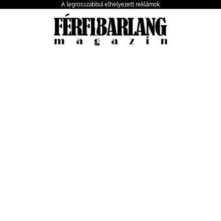
A legrosszabbul elhelyezett reklámok