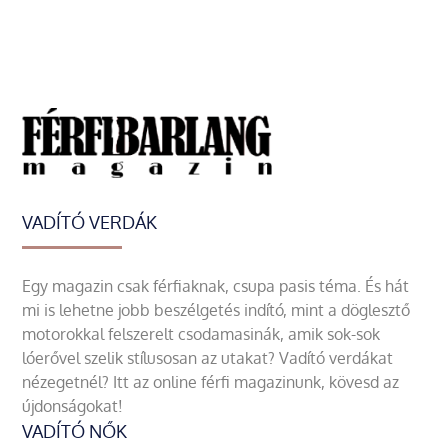
VADÍTÓ VERDÁK
Egy magazin csak férfiaknak, csupa pasis téma. És hát
mi is lehetne jobb beszélgetés indító, mint a döglesztő
motorokkal felszerelt csodamasinák, amik sok-sok
lóerővel szelik stílusosan az utakat? Vadító verdákat
nézegetnél? Itt az online férfi magazinunk, kövesd az
újdonságokat!
VADÍTÓ NŐK