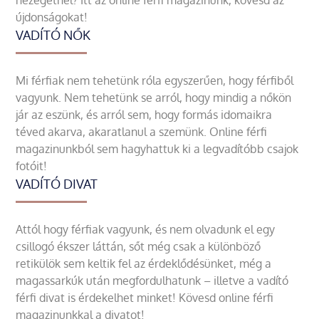
nézegetnél? Itt az online férfi magazinunk, kövesd az
újdonságokat!
VADÍTÓ NŐK
Mi férfiak nem tehetünk róla egyszerűen, hogy férfiből
vagyunk. Nem tehetünk se arról, hogy mindig a nőkön
jár az eszünk, és arról sem, hogy formás idomaikra
téved akarva, akaratlanul a szemünk. Online férfi
magazinunkból sem hagyhattuk ki a legvadítóbb csajok
fotóit!
VADÍTÓ DIVAT
Attól hogy férfiak vagyunk, és nem olvadunk el egy
csillogó ékszer láttán, sőt még csak a különböző
retikülök sem keltik fel az érdeklődésünket, még a
magassarkúk után megfordulhatunk – illetve a vadító
férfi divat is érdekelhet minket! Kövesd online férfi
magazinunkkal a divatot!