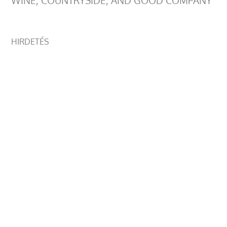
WINE, COUNTRYSIDE, AND GOOD COMPANY
HIRDETÉS