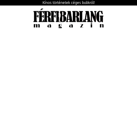
Kínos történetek céges bulikról!