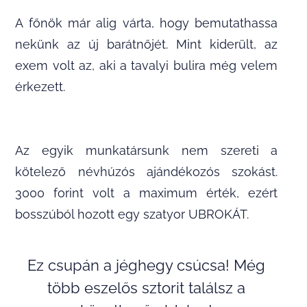
A főnök már alig várta, hogy bemutathassa
nekünk az új barátnőjét. Mint kiderült, az
exem volt az, aki a tavalyi bulira még velem
érkezett.
Az egyik munkatársunk nem szereti a
kötelező névhúzós ajándékozós szokást.
3000 forint volt a maximum érték, ezért
bosszúból hozott egy szatyor UBROKÁT.
Ez csupán a jéghegy csúcsa! Még
több eszelős sztorit találsz a