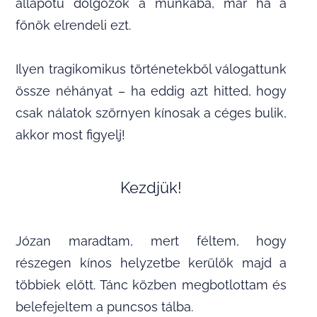
állapotú dolgozók a munkába, már ha a
főnök elrendeli ezt.
Ilyen tragikomikus történetekből válogattunk
össze néhányat – ha eddig azt hitted, hogy
csak nálatok szörnyen kínosak a céges bulik,
akkor most figyelj!
Kezdjük!
Józan maradtam, mert féltem, hogy
részegen kínos helyzetbe kerülök majd a
többiek előtt. Tánc közben megbotlottam és
belefejeltem a puncsos tálba.