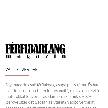
VADÍTÓ VERDÁK
Egy magazin csak férfiaknak, csupa pasis téma. És hát
mi is lehetne jobb beszélgetés indító, mint a döglesztő
motorokkal felszerelt csodamasinák, amik sok-sok
lóerővel szelik stílusosan az utakat? Vadító verdákat