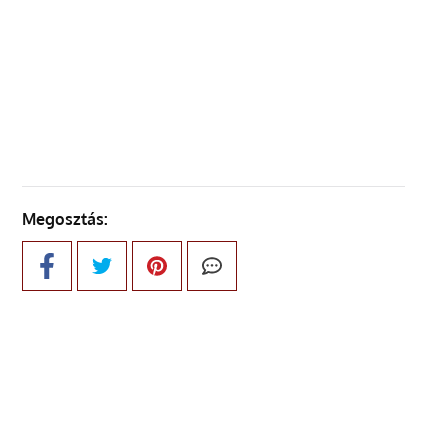
ELŐZŐ OLDAL
KÖVETKEZŐ OLDAL
Megosztás: