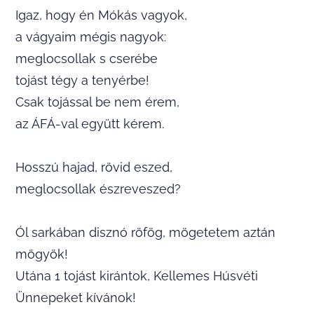
Igaz, hogy én Mókás vagyok,
a vágyaim mégis nagyok:
meglocsollak s cserébe
tojást tégy a tenyérbe!
Csak tojással be nem érem,
az ÁFÁ-val együtt kérem.
Hosszú hajad, rövid eszed,
meglocsollak észreveszed?
Ól sarkában disznó röfög, mögetetem aztán
mögyök!
Utána 1 tojást kirántok, Kellemes Húsvéti
Ünnepeket kívánok!