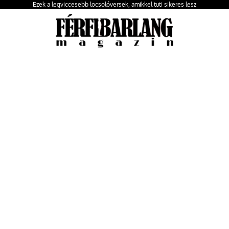
Ezek a legviccesebb locsolóversek, amikkel tuti sikeres lesz