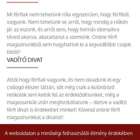
Mi férfiak nem tehetünk róla egyszerűen, hogy férfiből
vagyunk. Nem tehetünk se arról, hogy mindig a nőkön
jár az eszünk, és arról sem, hogy formás idomaikra
téved akarva, akaratlanul a szemünk. Online férfi
magazinunkból sem hagyhattuk ki a legvadítóbb csajok
fotóit!
VADÍTÓ DIVAT
Attól hogy férfiak vagyunk, és nem olvadunk el egy
csillogó ékszer láttán, sőt még csak a különböző
retikülök sem keltik fel az érdeklődésünket, még a
magassarkúk után megfordulhatunk – illetve a vadító
férfi divat is érdekelhet minket! Kövesd online férfi
magazinunkkal a divatot!
A weboldalon a minőségi felhasználói élmény érdekében