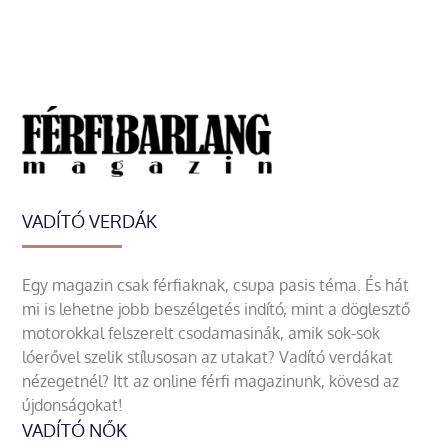
VADÍTÓ VERDÁK
Egy magazin csak férfiaknak, csupa pasis téma. És hát
mi is lehetne jobb beszélgetés indító, mint a döglesztő
motorokkal felszerelt csodamasinák, amik sok-sok
lóerővel szelik stílusosan az utakat? Vadító verdákat
nézegetnél? Itt az online férfi magazinunk, kövesd az
újdonságokat!
VADÍTÓ NŐK