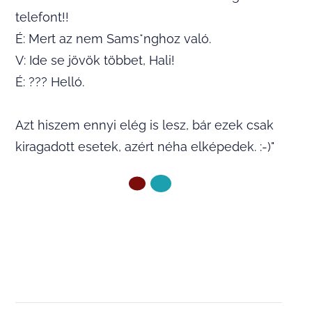
telefont!!
É: Mert az nem Sams*nghoz való.
V: Ide se jövök többet, Hali!
É: ??? Helló.
Azt hiszem ennyi elég is lesz, bár ezek csak
kiragadott esetek, azért néha elképedek. :-)"
ELŐZŐ OLDAL