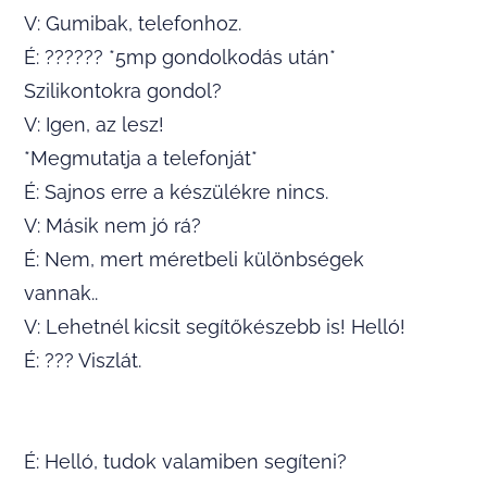
V: Gumibak, telefonhoz.
É: ?????? *5mp gondolkodás után*
Szilikontokra gondol?
V: Igen, az lesz!
*Megmutatja a telefonját*
É: Sajnos erre a készülékre nincs.
V: Másik nem jó rá?
É: Nem, mert méretbeli különbségek
vannak..
V: Lehetnél kicsit segítőkészebb is! Helló!
É: ??? Viszlát.
É: Helló, tudok valamiben segíteni?