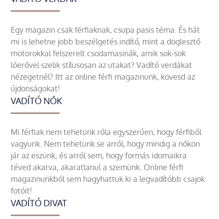
Egy magazin csak férfiaknak, csupa pasis téma. És hát
mi is lehetne jobb beszélgetés indító, mint a döglesztő
motorokkal felszerelt csodamasinák, amik sok-sok
lóerővel szelik stílusosan az utakat? Vadító verdákat
nézegetnél? Itt az online férfi magazinunk, kövesd az
újdonságokat!
VADÍTÓ NŐK
Mi férfiak nem tehetünk róla egyszerűen, hogy férfiből
vagyunk. Nem tehetünk se arról, hogy mindig a nőkön
jár az eszünk, és arról sem, hogy formás idomaikra
téved akarva, akaratlanul a szemünk. Online férfi
magazinunkból sem hagyhattuk ki a legvadítóbb csajok
fotóit!
VADÍTÓ DIVAT