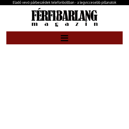
Eladó vevő párbeszédek telefonboltban - a legviccesebb pillanatok