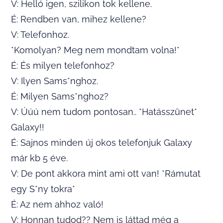
V: Helló igen, szilikon tok kellene.
É: Rendben van, mihez kellene?
V: Telefonhoz.
*Komolyan? Meg nem mondtam volna!*
É: És milyen telefonhoz?
V: Ilyen Sams*nghoz.
É: Milyen Sams*nghoz?
V: Úúú nem tudom pontosan.. *Hatásszünet*
Galaxy!!
É: Sajnos minden új okos telefonjuk Galaxy
már kb 5 éve.
V: De pont akkora mint ami ott van! *Rámutat
egy S*ny tokra*
É: Az nem ahhoz való!
V: Honnan tudod?? Nem is láttad még a