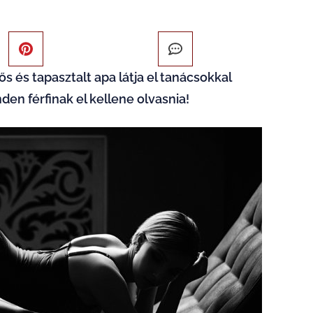
ős és tapasztalt apa látja el tanácsokkal
nden férfinak el kellene olvasnia!