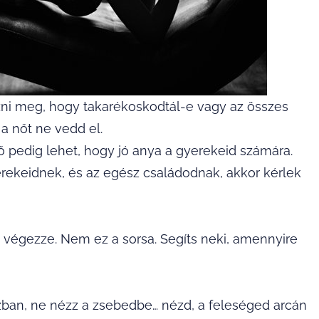
ni meg, hogy takarékoskodtál-e vagy az összes
a nőt ne vedd el.
ő pedig lehet, hogy jó anya a gyerekeid számára.
yerekeidnek, és az egész családodnak, akkor kérlek
 végezze. Nem ez a sorsa. Segíts neki, amennyire
zban, ne nézz a zsebedbe… nézd, a feleséged arcán