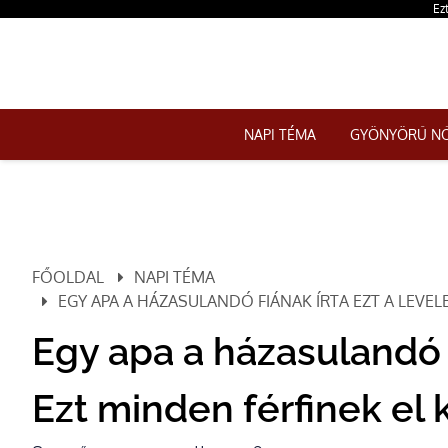
Ezt
NAPI TÉMA
GYÖNYÖRŰ N
FŐOLDAL
NAPI TÉMA
EGY APA A HÁZASULANDÓ FIÁNAK ÍRTA EZT A LEVELE
Egy apa a házasulandó fi
Ezt minden férfinek el 