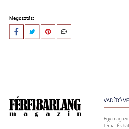
Megosztás:
VADÍTÓ V
Egy magazin 
téma. És hát