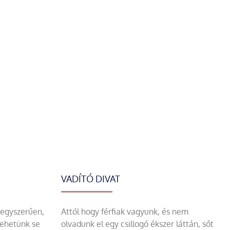
VADÍTÓ DIVAT
 egyszerűen,
Attól hogy férfiak vagyunk, és nem
tehetünk se
olvadunk el egy csillogó ékszer láttán, sőt