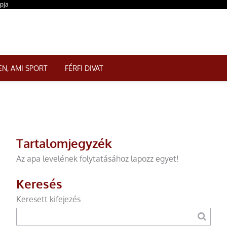
apja
N, AMI SPORT
FÉRFI DIVAT
Tartalomjegyzék
Az apa levelének folytatásához lapozz egyet!
Keresés
Keresett kifejezés