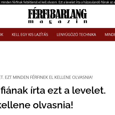
 minden férfinak feltétlenül el kell olvasni. Ezt a levelet írta a házasulandó fiának az 
ŐK
KELL EGY KIS LAZÍTÁS
LENYŰGÖZŐ TECHNIKA
MINDE
T. EZT MINDEN FÉRFINEK EL KELLENE OLVASNIA!
ának írta ezt a levelet.
kellene olvasnia!