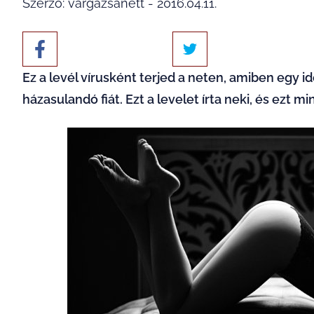
Szerző: vargazsanett - 2016.04.11.
Ez a levél vírusként terjed a neten, amiben egy id
házasulandó fiát. Ezt a levelet írta neki, és ezt mi