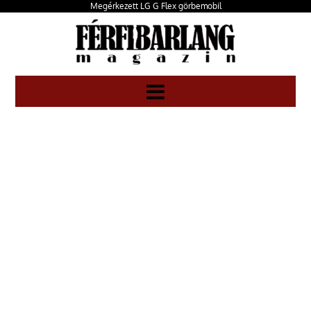
Megérkezett LG G Flex görbemobil