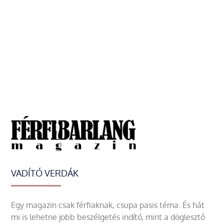
VADÍTÓ VERDÁK
Egy magazin csak férfiaknak, csupa pasis téma. És hát
mi is lehetne jobb beszélgetés indító, mint a döglesztő