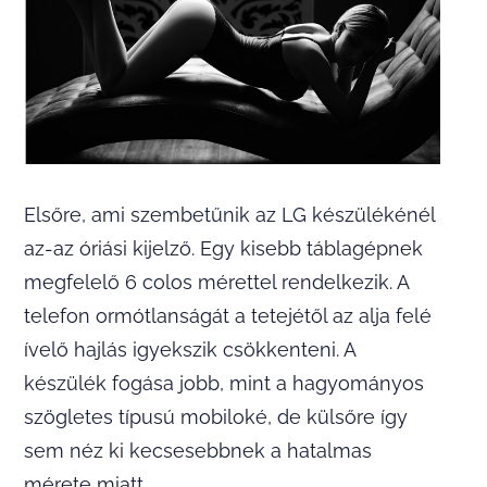
Elsőre, ami szembetűnik az LG készülékénél
az-az óriási kijelző. Egy kisebb táblagépnek
megfelelő 6 colos mérettel rendelkezik. A
telefon ormótlanságát a tetejétől az alja felé
ívelő hajlás igyekszik csökkenteni. A
készülék fogása jobb, mint a hagyományos
szögletes típusú mobiloké, de külsőre így
sem néz ki kecsesebbnek a hatalmas
mérete miatt.