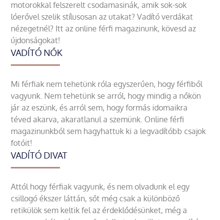
motorokkal felszerelt csodamasinák, amik sok-sok
lóerővel szelik stílusosan az utakat? Vadító verdákat
nézegetnél? Itt az online férfi magazinunk, kövesd az
újdonságokat!
VADÍTÓ NŐK
Mi férfiak nem tehetünk róla egyszerűen, hogy férfiből
vagyunk. Nem tehetünk se arról, hogy mindig a nőkön
jár az eszünk, és arról sem, hogy formás idomaikra
téved akarva, akaratlanul a szemünk. Online férfi
magazinunkból sem hagyhattuk ki a legvadítóbb csajok
fotóit!
VADÍTÓ DIVAT
Attól hogy férfiak vagyunk, és nem olvadunk el egy
csillogó ékszer láttán, sőt még csak a különböző
retikülök sem keltik fel az érdeklődésünket, még a