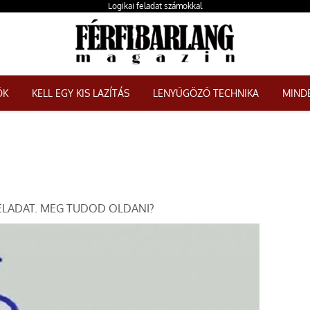
Logikai feladat számokkal
ŐK
KELL EGY KIS LAZÍTÁS
LENYŰGÖZŐ TECHNIKA
MINDE
ELADAT. MEG TUDOD OLDANI?