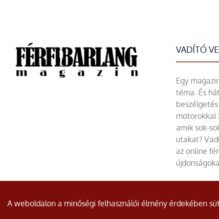
VADÍTÓ V
Egy magazin 
téma. És hát
beszélgetés 
motorokkal 
amik sok-sok
utakat? Vadí
az online fé
újdonságoka
© Minden jog fenntartva.
A weboldalon a minőségi felhasználói élmény érdekében süti