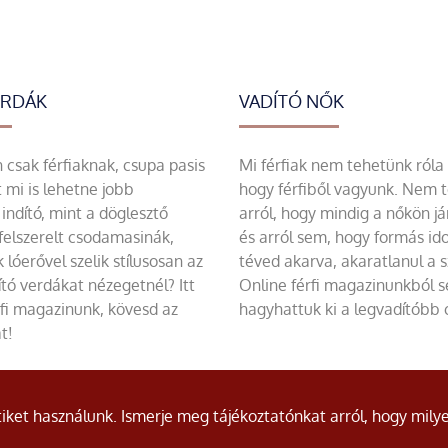
ERDÁK
VADÍTÓ NŐK
csak férfiaknak, csupa pasis
Mi férfiak nem tehetünk róla
 mi is lehetne jobb
hogy férfiből vagyunk. Nem 
indító, mint a döglesztő
arról, hogy mindig a nőkön já
felszerelt csodamasinák,
és arról sem, hogy formás id
 lóerővel szelik stílusosan az
téved akarva, akaratlanul a 
tó verdákat nézegetnél? Itt
Online férfi magazinunkból 
rfi magazinunk, kövesd az
hagyhattuk ki a legvadítóbb c
t!
ket használunk. Ismerje meg tájékoztatónkat arról, hogy milye