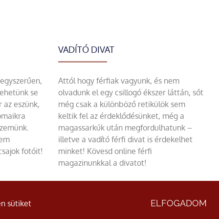
VADÍTÓ DIVAT
 egyszerűen,
Attól hogy férfiak vagyunk, és nem
tehetünk se
olvadunk el egy csillogó ékszer láttán, sőt
r az eszünk,
még csak a különböző retikülök sem
omaikra
keltik fel az érdeklődésünket, még a
szemünk.
magassarkúk után megfordulhatunk –
sem
illetve a vadító férfi divat is érdekelhet
sajok fotóit!
minket! Kövesd online férfi
magazinunkkal a divatot!
ÁSZF
|
Adatvédelmi nyilatkozat
ELFOGADOM
n sütiket