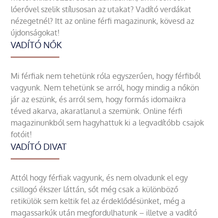
lóerővel szelik stílusosan az utakat? Vadító verdákat
nézegetnél? Itt az online férfi magazinunk, kövesd az
újdonságokat!
VADÍTÓ NŐK
Mi férfiak nem tehetünk róla egyszerűen, hogy férfiből
vagyunk. Nem tehetünk se arról, hogy mindig a nőkön
jár az eszünk, és arról sem, hogy formás idomaikra
téved akarva, akaratlanul a szemünk. Online férfi
magazinunkból sem hagyhattuk ki a legvadítóbb csajok
fotóit!
VADÍTÓ DIVAT
Attól hogy férfiak vagyunk, és nem olvadunk el egy
csillogó ékszer láttán, sőt még csak a különböző
retikülök sem keltik fel az érdeklődésünket, még a
magassarkúk után megfordulhatunk – illetve a vadító