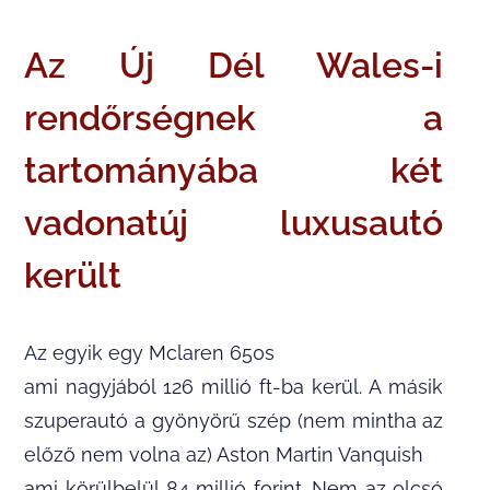
Az Új Dél Wales-i
rendőrségnek a
tartományába két
vadonatúj luxusautó
került
Az egyik egy Mclaren 650s
ami nagyjából 126 millió ft-ba kerül. A másik
szuperautó a gyönyörű szép (nem mintha az
előző nem volna az) Aston Martin Vanquish
ami körülbelül 84 millió forint. Nem az olcsó