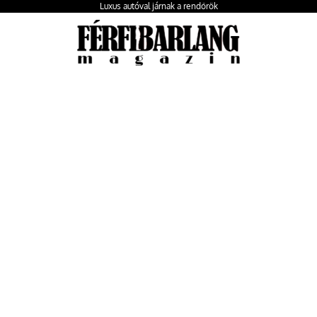
Luxus autóval járnak a rendőrök