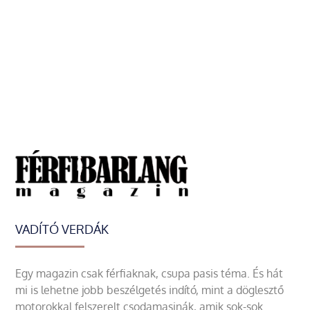
VADÍTÓ VERDÁK
Egy magazin csak férfiaknak, csupa pasis téma. És hát
mi is lehetne jobb beszélgetés indító, mint a döglesztő
motorokkal felszerelt csodamasinák, amik sok-sok