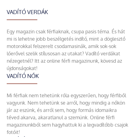
VADÍTÓ VERDÁK
Egy magazin csak férfiaknak, csupa pasis téma. És hát
mi is lehetne jobb beszélgetés indító, mint a döglesztő
motorokkal felszerelt csodamasinák, amik sok-sok
lóerővel szelik stílusosan az utakat? Vadító verdákat
nézegetnél? Itt az online férfi magazinunk, kövesd az
újdonságokat!
VADÍTÓ NŐK
Mi férfiak nem tehetünk róla egyszerűen, hogy férfiből
vagyunk. Nem tehetünk se arról, hogy mindig a nőkön
jár az eszünk, és arról sem, hogy formás idomaikra
téved akarva, akaratlanul a szemünk. Online férfi
magazinunkból sem hagyhattuk ki a legvadítóbb csajok
fotóit!