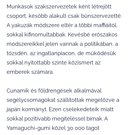
Munkások szakszervezetek ként létrejött
csoport, később alakult csak bűnszervezetté.
A yakuzák módszere eltér a többi maffiáitól,
sokkal kifinomultabbak. Kevésbé erőszakos
módszereikkel jelen vannak a politikában, a
tőzsdén, az ingatlanpiacon, de működésük
sokkal nyitottabb szinte közismert az
emberek számára.
Cunamik és földrengések alkalmával
segélycsomagokat szállítottak megelőzve a
japán kormányt. Ezen cselekedeteik miatt
sokkal pozitívabb megítéléssel bírnak. A
Yamaguchi-gumi közel 30 000 tagot