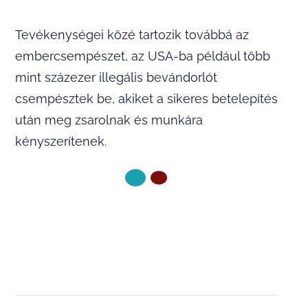
Tevékenységei közé tartozik továbbá az
embercsempészet, az USA-ba például több
mint százezer illegális bevándorlót
csempésztek be, akiket a sikeres betelepítés
után meg zsarolnak és munkára
kényszerítenek.
KÖVETKEZŐ OLDAL