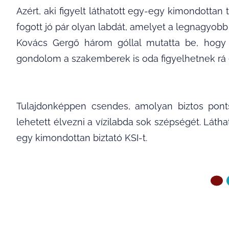
Azért, aki figyelt láthatott egy-egy kimondottan
fogott jó pár olyan labdát, amelyet a legnagyobb 
Kovács Gergő három góllal mutatta be, hogy m
gondolom a szakemberek is oda figyelhetnek rá 
Tulajdonképpen csendes, amolyan biztos pont
lehetett élvezni a vízilabda sok szépségét. Lát
egy kimondottan biztató KSI-t.
ELŐZŐ OLDAL