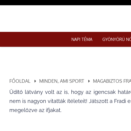
NAPI TÉMA
GYÖNYÖRŰ N
FŐOLDAL
MINDEN, AMI SPORT
MAGABIZTOS FRA
Üdítő látvány volt az is, hogy az igencsak határ
nem is nagyon vitatták ítéleteit! Játszott a Fra
megelőzve az ifjakat.