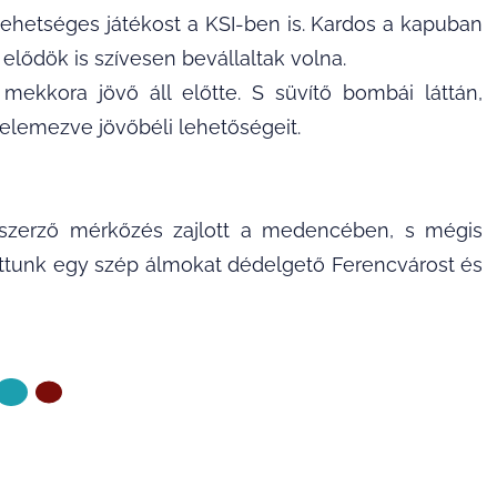
 tehetséges játékost a KSI-ben is. Kardos a kapuban
elődök is szívesen bevállaltak volna.
ekkora jövő áll előtte. S süvítő bombái láttán,
elemezve jövőbéli lehetőségeit.
szerző mérkőzés zajlott a medencében, s mégis
hattunk egy szép álmokat dédelgető Ferencvárost és
KÖVETKEZŐ OLDAL