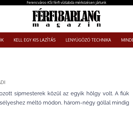
Ferencváros-KSI férfi vízilabda mérkőzésen jártunk
ŐK
KELL EGY KIS LAZÍTÁS
LENYŰGÖZŐ TECHNIKA
MINDE
DI
ozott sípmesterek közül az egyik hölgy volt. A fiúk
di esélyeshez méltó módon, három-négy góllal mindig