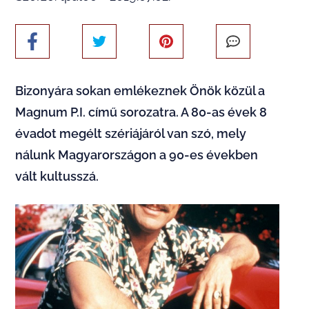
Bizonyára sokan emlékeznek Önök közül a
Magnum P.I. című sorozatra. A 80-as évek 8
évadot megélt szériájáról van szó, mely
nálunk Magyarországon a 90-es években
vált kultusszá.