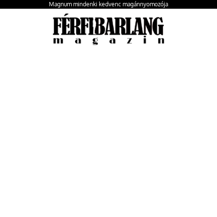
Magnum mindenki kedvenc magánnyomozója