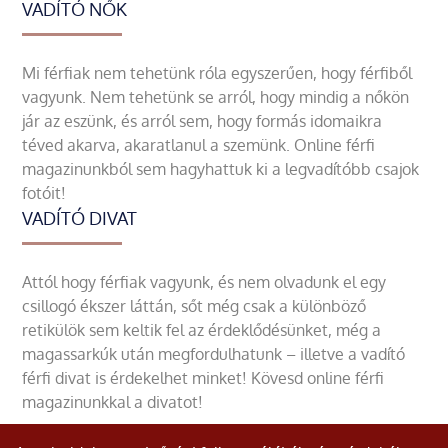
VADÍTÓ NŐK
Mi férfiak nem tehetünk róla egyszerűen, hogy férfiből
vagyunk. Nem tehetünk se arról, hogy mindig a nőkön
jár az eszünk, és arról sem, hogy formás idomaikra
téved akarva, akaratlanul a szemünk. Online férfi
magazinunkból sem hagyhattuk ki a legvadítóbb csajok
fotóit!
VADÍTÓ DIVAT
Attól hogy férfiak vagyunk, és nem olvadunk el egy
csillogó ékszer láttán, sőt még csak a különböző
retikülök sem keltik fel az érdeklődésünket, még a
magassarkúk után megfordulhatunk – illetve a vadító
férfi divat is érdekelhet minket! Kövesd online férfi
magazinunkkal a divatot!