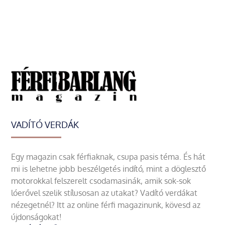
VADÍTÓ VERDÁK
Egy magazin csak férfiaknak, csupa pasis téma. És hát
mi is lehetne jobb beszélgetés indító, mint a döglesztő
motorokkal felszerelt csodamasinák, amik sok-sok
lóerővel szelik stílusosan az utakat? Vadító verdákat
nézegetnél? Itt az online férfi magazinunk, kövesd az
újdonságokat!