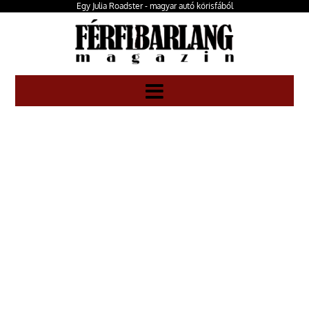
Egy Julia Roadster - magyar autó kőrisfából