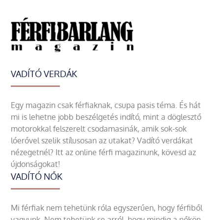
VADÍTÓ VERDÁK
Egy magazin csak férfiaknak, csupa pasis téma. És hát
mi is lehetne jobb beszélgetés indító, mint a döglesztő
motorokkal felszerelt csodamasinák, amik sok-sok
lóerővel szelik stílusosan az utakat? Vadító verdákat
nézegetnél? Itt az online férfi magazinunk, kövesd az
újdonságokat!
VADÍTÓ NŐK
Mi férfiak nem tehetünk róla egyszerűen, hogy férfiből
vagyunk. Nem tehetünk se arról, hogy mindig a nőkön