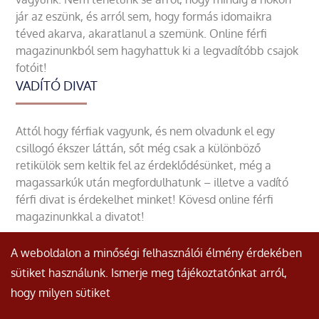
jár az eszünk, és arról sem, hogy formás idomaikra
téved akarva, akaratlanul a szemünk. Online férfi
magazinunkból sem hagyhattuk ki a legvadítóbb csajok
fotóit!
VADÍTÓ DIVAT
Attól hogy férfiak vagyunk, és nem olvadunk el egy
csillogó ékszer láttán, sőt még csak a különböző
retikülök sem keltik fel az érdeklődésünket, még a
magassarkúk után megfordulhatunk – illetve a vadító
férfi divat is érdekelhet minket! Kövesd online férfi
magazinunkkal a divatot!
A weboldalon a minőségi felhasználói élmény érdekében
sütiket használunk. Ismerje meg tájékoztatónkat arról,
hogy milyen sütiket
© Minden jog fenntartva.