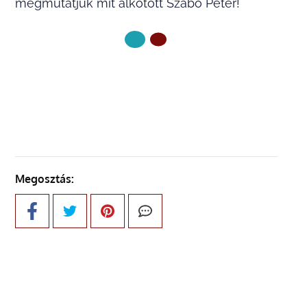
megmutatjuk mit alkotott Szabó Péter!
KÖVETKEZŐ OLDAL
Megosztás: