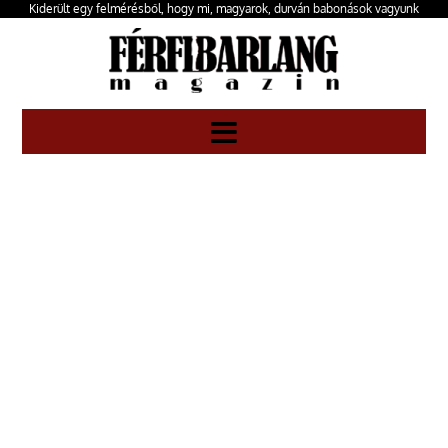
Kiderült egy felmérésből, hogy mi, magyarok, durván babonások vagyunk