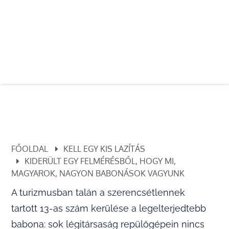
FŐOLDAL
KELL EGY KIS LAZÍTÁS
KIDERÜLT EGY FELMÉRÉSBŐL, HOGY MI,
MAGYAROK, NAGYON BABONÁSOK VAGYUNK
A turizmusban talán a szerencsétlennek
tartott 13-as szám kerülése a legelterjedtebb
babona: sok légitársaság repülőgépein nincs