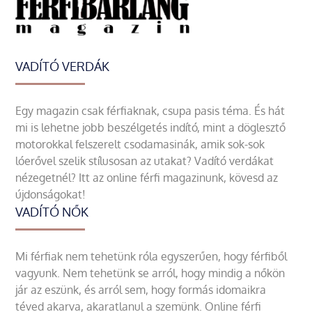
VADÍTÓ VERDÁK
Egy magazin csak férfiaknak, csupa pasis téma. És hát
mi is lehetne jobb beszélgetés indító, mint a döglesztő
motorokkal felszerelt csodamasinák, amik sok-sok
lóerővel szelik stílusosan az utakat? Vadító verdákat
nézegetnél? Itt az online férfi magazinunk, kövesd az
újdonságokat!
VADÍTÓ NŐK
Mi férfiak nem tehetünk róla egyszerűen, hogy férfiből
vagyunk. Nem tehetünk se arról, hogy mindig a nőkön
jár az eszünk, és arról sem, hogy formás idomaikra
téved akarva, akaratlanul a szemünk. Online férfi