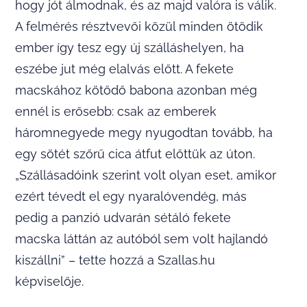
hogy jót álmodnak, és az majd valóra is válik.
A felmérés résztvevői közül minden ötödik
ember így tesz egy új szálláshelyen, ha
eszébe jut még elalvás előtt. A fekete
macskához kötődő babona azonban még
ennél is erősebb: csak az emberek
háromnegyede megy nyugodtan tovább, ha
egy sötét szőrű cica átfut előttük az úton.
„Szállásadóink szerint volt olyan eset, amikor
ezért tévedt el egy nyaralóvendég, más
pedig a panzió udvarán sétáló fekete
macska láttán az autóból sem volt hajlandó
kiszállni” – tette hozzá a Szallas.hu
képviselője.