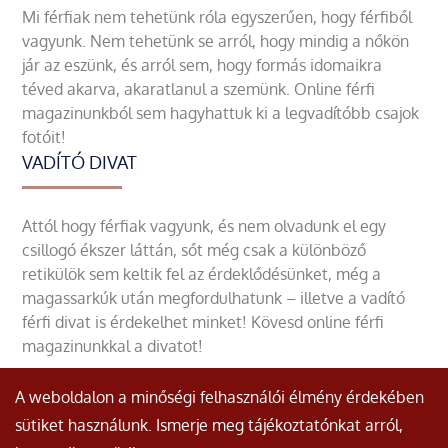
Mi férfiak nem tehetünk róla egyszerűen, hogy férfiből
vagyunk. Nem tehetünk se arról, hogy mindig a nőkön
jár az eszünk, és arról sem, hogy formás idomaikra
téved akarva, akaratlanul a szemünk. Online férfi
magazinunkból sem hagyhattuk ki a legvadítóbb csajok
fotóit!
VADÍTÓ DIVAT
Attól hogy férfiak vagyunk, és nem olvadunk el egy
csillogó ékszer láttán, sőt még csak a különböző
retikülök sem keltik fel az érdeklődésünket, még a
magassarkúk után megfordulhatunk – illetve a vadító
férfi divat is érdekelhet minket! Kövesd online férfi
magazinunkkal a divatot!
A weboldalon a minőségi felhasználói élmény érdekében
sütiket használunk. Ismerje meg tájékoztatónkat arról,