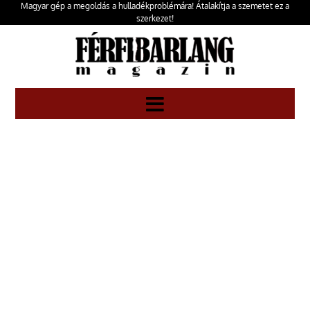
Magyar gép a megoldás a hulladékproblémára! Átalakítja a szemetet ez a
szerkezet!