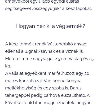
amelyekből egy újabb egyedi eljárás
segítségével „összegyúrják” a kész lapokat.
Hogyan néz ki a végtermék?
A kész termék rendkívül teherbíró anyag,
ellenáll a lúgnak/savnak és a víznek is.
Méretei: 1 m2 nagyságú, 2,5 cm vastag és 25
kg.
A vállalat egyébként már felhúzott egy 20
m2-es kockaházat. Van benne konyha,
mellékhelyiség és egy szoba is. Darus
tehergéppel pedig bárhova elszállítható. A
következő oldalon megnézhetitek, hogyan