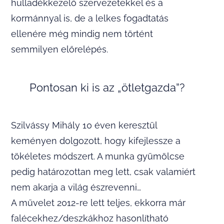
hulladékkezelő szervezetekkel és a
kormánnyal is, de a lelkes fogadtatás
ellenére még mindig nem történt
semmilyen előrelépés.
Pontosan ki is az „ötletgazda”?
Szilvássy Mihály 10 éven keresztül
keményen dolgozott, hogy kifejlessze a
tökéletes módszert. A munka gyümölcse
pedig határozottan meg lett, csak valamiért
nem akarja a világ észrevenni…
A művelet 2012-re lett teljes, ekkorra már
falécekhez/deszkákhoz hasonlítható