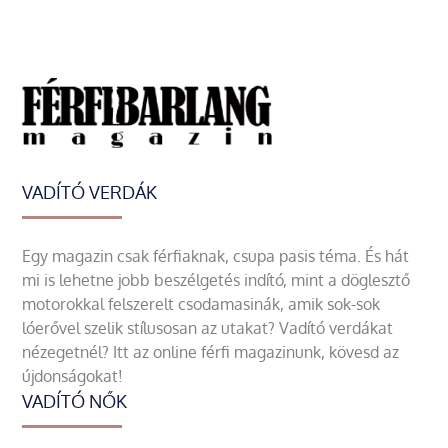
VADÍTÓ VERDÁK
Egy magazin csak férfiaknak, csupa pasis téma. És hát
mi is lehetne jobb beszélgetés indító, mint a döglesztő
motorokkal felszerelt csodamasinák, amik sok-sok
lóerővel szelik stílusosan az utakat? Vadító verdákat
nézegetnél? Itt az online férfi magazinunk, kövesd az
újdonságokat!
VADÍTÓ NŐK