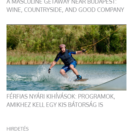
A MASCULINE GETAWAY NEAR BUDAPEST:
WINE, COUNTRYSIDE, AND GOOD COMPANY
FÉRFIAS NYÁRI KIHÍVÁSOK: PROGRAMOK,
AMIKHEZ KELL EGY KIS BÁTORSÁG IS
HIRDETÉS