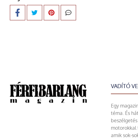
VADÍTÓ V
Egy magazin 
téma. És hát
beszélgetés 
motorokkal 
amik sok-sok