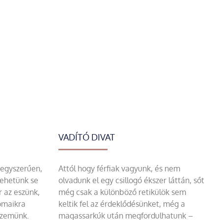
VADÍTÓ DIVAT
 egyszerűen,
Attól hogy férfiak vagyunk, és nem
tehetünk se
olvadunk el egy csillogó ékszer láttán, sőt
r az eszünk,
még csak a különböző retikülök sem
omaikra
keltik fel az érdeklődésünket, még a
szemünk.
magassarkúk után megfordulhatunk –