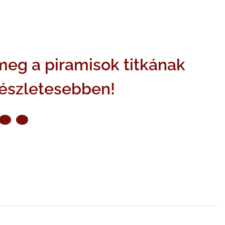
meg a piramisok titkának
részletesebben!
ZŐ OLDAL