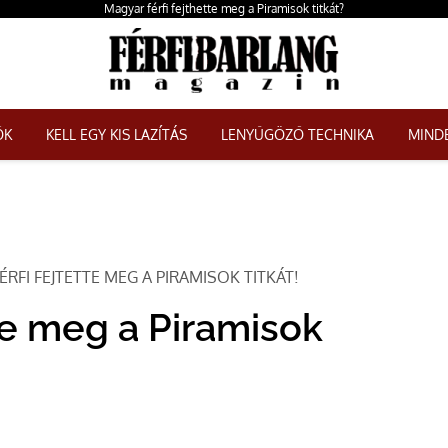
Magyar férfi fejthette meg a Piramisok titkát?
ŐK
KELL EGY KIS LAZÍTÁS
LENYŰGÖZŐ TECHNIKA
MINDE
RFI FEJTETTE MEG A PIRAMISOK TITKÁT!
te meg a Piramisok