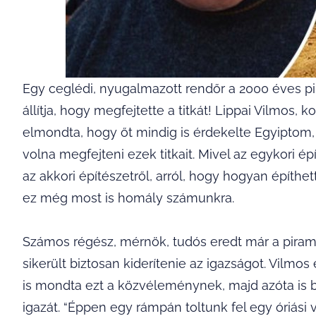
Egy ceglédi, nyugalmazott rendőr a 2000 éves p
állítja, hogy megfejtette a titkát! Lippai Vilmos
elmondta, hogy őt mindig is érdekelte Egyiptom, a
volna megfejteni ezek titkait. Mivel az egykori
az akkori építészetről, arról, hogy hogyan építh
ez még most is homály számunkra.
Számos régész, mérnök, tudós eredt már a pira
sikerült biztosan kiderítenie az igazságot. Vilmos
is mondta ezt a közvéleménynek, majd azóta is bi
igazát. “Éppen egy rámpán toltunk fel egy óriási