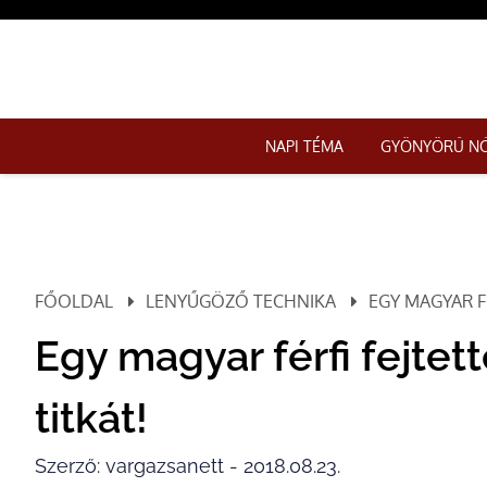
NAPI TÉMA
GYÖNYÖRŰ N
FŐOLDAL
LENYŰGÖZŐ TECHNIKA
EGY MAGYAR FÉ
Egy magyar férfi fejtet
titkát!
Szerző: vargazsanett - 2018.08.23.