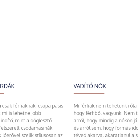
ERDÁK
VADÍTÓ NŐK
csak férfiaknak, csupa pasis
Mi férfiak nem tehetünk róla
 mi is lehetne jobb
hogy férfiből vagyunk. Nem 
indító, mint a döglesztő
arról, hogy mindig a nőkön já
felszerelt csodamasinák,
és arról sem, hogy formás id
 lóerővel szelik stílusosan az
téved akarva, akaratlanul a 