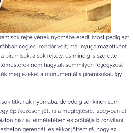
iramisok rejtélyének nyomába eredt. Most pedig azt
, korábban ceglédi rendőr volt, már nyugalmazottként
 piramisok, a sok rejtély, és mindig is szerette
 építőmesterek nem hagytak semmilyen feljegyzést
ették meg ezeket a monumentális piramisokat, így
misok titkának nyomába, de eddig senkinek sem
 egy építkezésen jött rá a megfejtésre… 2013-ban el
zton hisz az elméletében és próbálja bizonyítani
 vasbeton gerendát, és ekkor jöttem rá, hogy az