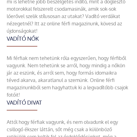
mi is lehetne jobb beszélgetés indító, mint a döglesztő
motorokkal felszerelt csodamasinák, amik sok-sok
lóerővel szelik stílusosan az utakat? Vadító verdákat
nézegetnél? Itt az online férfi magazinunk, kövesd az
újdonságokat!
VADÍTÓ NŐK
Mi férfiak nem tehetünk róla egyszerűen, hogy férfiből
vagyunk. Nem tehetünk se arról, hogy mindig a nőkön
jár az eszünk, és arról sem, hogy formás idomaikra
téved akarva, akaratlanul a szemünk. Online férfi
magazinunkból sem hagyhattuk ki a legvadítóbb csajok
fotóit!
VADÍTÓ DIVAT
Attól hogy férfiak vagyunk, és nem olvadunk el egy
csillogó ékszer láttán, sőt még csak a különböző
retikülök sem keltik fel az érdeklődésünket, még a