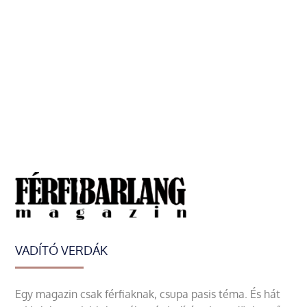
VADÍTÓ VERDÁK
Egy magazin csak férfiaknak, csupa pasis téma. És hát