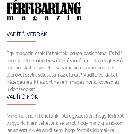
VADÍTÓ VERDÁK
Egy magazin csak férfiaknak, csupa pasis téma. És hát
mi is lehetne jobb beszélgetés indító, mint a döglesztő
motorokkal felszerelt csodamasinák, amik sok-sok
lóerővel szelik stílusosan az utakat? Vadító verdákat
nézegetnél? Itt az online férfi magazinunk, kövesd az
újdonságokat!
VADÍTÓ NŐK
Mi férfiak nem tehetünk róla egyszerűen, hogy férfiből
vagyunk. Nem tehetünk se arról, hogy mindig a nőkön
jár az eszünk, és arról sem, hogy formás idomaikra