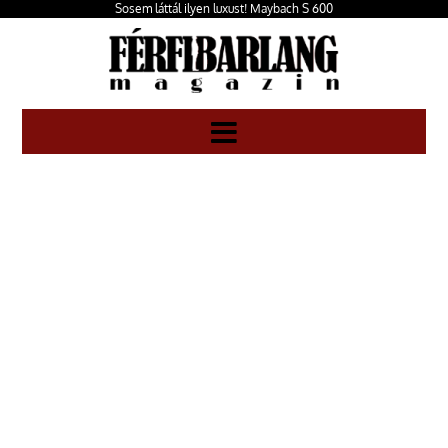
Sosem láttál ilyen luxust! Maybach S 600