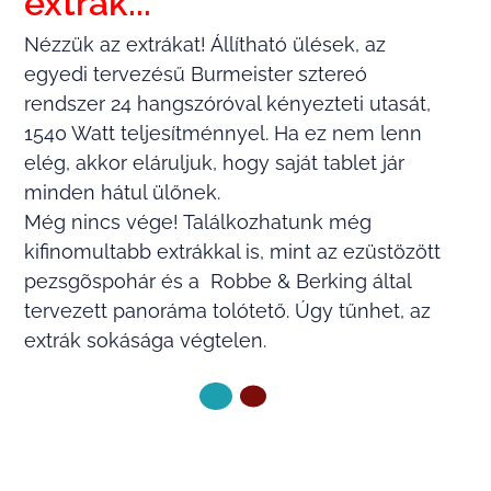
extrák...
Nézzük az extrákat! Állítható ülések, az
egyedi tervezésű Burmeister sztereó
rendszer 24 hangszóróval kényezteti utasát,
1540 Watt teljesítménnyel. Ha ez nem lenn
elég, akkor eláruljuk, hogy saját tablet jár
minden hátul ülőnek.
Még nincs vége! Találkozhatunk még
kifinomultabb extrákkal is, mint az ezüstözött
pezsgõspohár és a Robbe & Berking által
tervezett panoráma tolótető. Úgy tűnhet, az
extrák sokásága végtelen.
KÖVETKEZŐ OLDAL