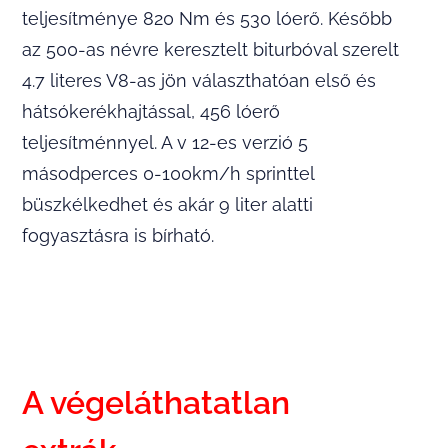
teljesítménye 820 Nm és 530 lóerő. Később
az 500-as névre keresztelt biturbóval szerelt
4.7 literes V8-as jön választhatóan első és
hátsókerékhajtással, 456 lóerő
teljesítménnyel. A v 12-es verzió 5
másodperces 0-100km/h sprinttel
büszkélkedhet és akár 9 liter alatti
fogyasztásra is bírható.
A végeláthatatlan