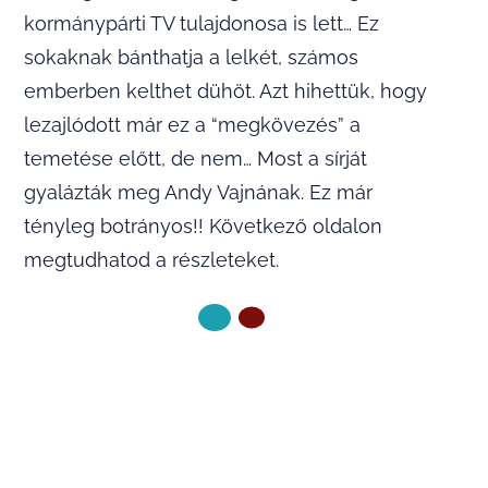
kormánypárti TV tulajdonosa is lett… Ez
sokaknak bánthatja a lelkét, számos
emberben kelthet dühöt. Azt hihettük, hogy
lezajlódott már ez a “megkövezés” a
temetése előtt, de nem… Most a sírját
gyalázták meg Andy Vajnának. Ez már
tényleg botrányos!! Következő oldalon
megtudhatod a részleteket.
KÖVETKEZŐ OLDAL