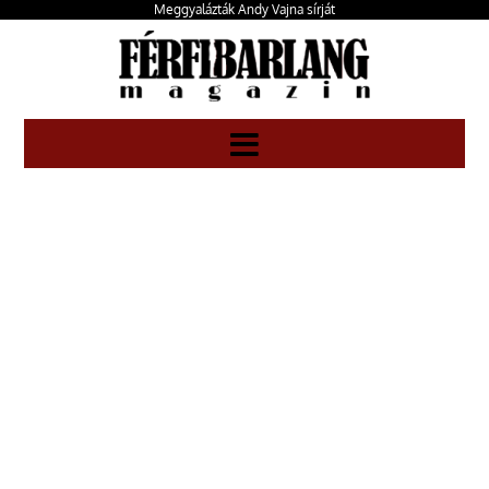
Meggyalázták Andy Vajna sírját