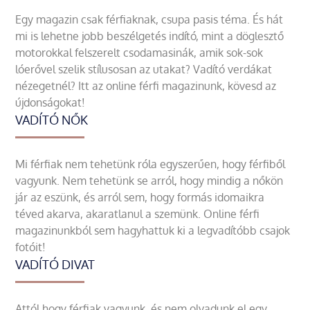
Egy magazin csak férfiaknak, csupa pasis téma. És hát
mi is lehetne jobb beszélgetés indító, mint a döglesztő
motorokkal felszerelt csodamasinák, amik sok-sok
lóerővel szelik stílusosan az utakat? Vadító verdákat
nézegetnél? Itt az online férfi magazinunk, kövesd az
újdonságokat!
VADÍTÓ NŐK
Mi férfiak nem tehetünk róla egyszerűen, hogy férfiből
vagyunk. Nem tehetünk se arról, hogy mindig a nőkön
jár az eszünk, és arról sem, hogy formás idomaikra
téved akarva, akaratlanul a szemünk. Online férfi
magazinunkból sem hagyhattuk ki a legvadítóbb csajok
fotóit!
VADÍTÓ DIVAT
Attól hogy férfiak vagyunk, és nem olvadunk el egy