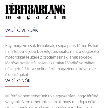
VADÍTÓ VERDÁK
Egy magazin csak férfiaknak, csupa pasis téma. És hát
mi is lehetne jobb beszélgetés indító, mint a döglesztő
motorokkal felszerelt csodamasinák, amik sok-sok
lóerővel szelik stílusosan az utakat? Vadító verdákat
nézegetnél? Itt az online férfi magazinunk, kövesd az
újdonságokat!
VADÍTÓ NŐK
Mi férfiak nem tehetünk róla egyszerűen, hogy férfiből
vagyunk. Nem tehetünk se arról, hogy mindig a nőkön
jár az eszünk, és arról sem, hogy formás idomaikra