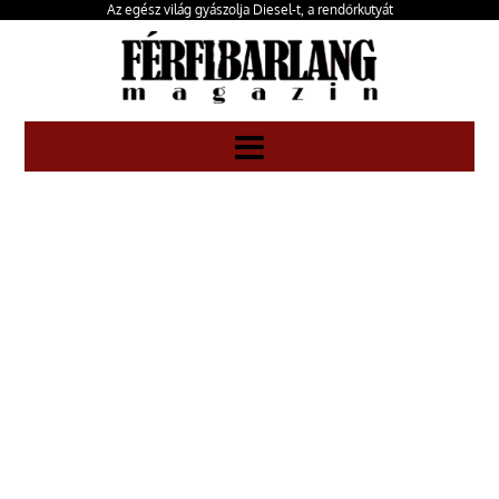
Az egész világ gyászolja Diesel-t, a rendőrkutyát