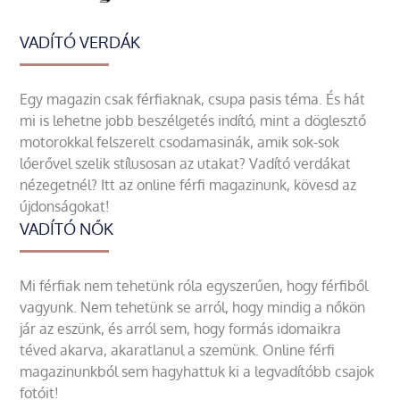
VADÍTÓ VERDÁK
Egy magazin csak férfiaknak, csupa pasis téma. És hát
mi is lehetne jobb beszélgetés indító, mint a döglesztő
motorokkal felszerelt csodamasinák, amik sok-sok
lóerővel szelik stílusosan az utakat? Vadító verdákat
nézegetnél? Itt az online férfi magazinunk, kövesd az
újdonságokat!
VADÍTÓ NŐK
Mi férfiak nem tehetünk róla egyszerűen, hogy férfiből
vagyunk. Nem tehetünk se arról, hogy mindig a nőkön
jár az eszünk, és arról sem, hogy formás idomaikra
téved akarva, akaratlanul a szemünk. Online férfi
magazinunkból sem hagyhattuk ki a legvadítóbb csajok
fotóit!