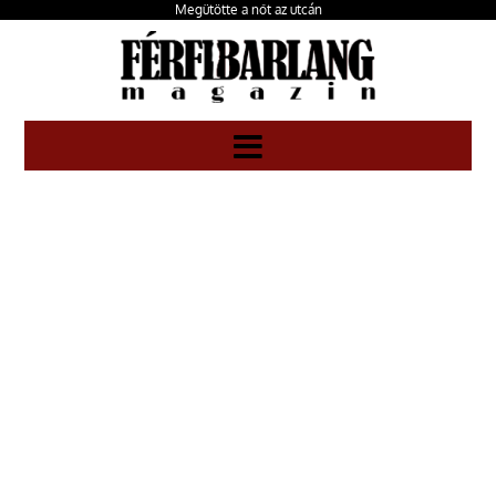
Megütötte a nőt az utcán