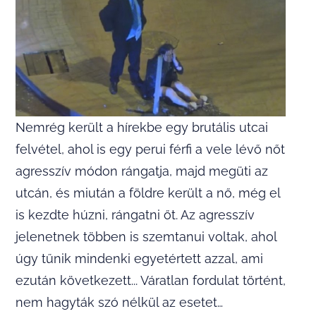
Nemrég került a hírekbe egy brutális utcai
felvétel, ahol is egy perui férfi a vele lévő nőt
agresszív módon rángatja, majd megüti az
utcán, és miután a földre került a nő, még el
is kezdte húzni, rángatni őt. Az agresszív
jelenetnek többen is szemtanui voltak, ahol
úgy tűnik mindenki egyetértett azzal, ami
ezután következett... Váratlan fordulat történt,
nem hagyták szó nélkül az esetet…