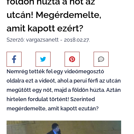
földön húzta a nőt az
utcán! Megérdemelte,
amit kapott ezért?
Szerző: vargazsanett - 2018.02.27.
Nemrég tették fel egy videómegosztó
oldalra ezt a videót, ahol a perui férfi az utcán
megütött egy nőt, majd a földön húzta. Aztán
hirtelen fordulat történt! Szerinted
megérdemelte, amit kapott ezután?