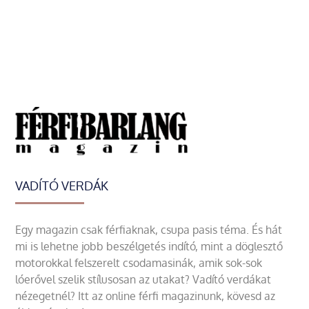
VADÍTÓ VERDÁK
Egy magazin csak férfiaknak, csupa pasis téma. És hát
mi is lehetne jobb beszélgetés indító, mint a döglesztő
motorokkal felszerelt csodamasinák, amik sok-sok
lóerővel szelik stílusosan az utakat? Vadító verdákat
nézegetnél? Itt az online férfi magazinunk, kövesd az