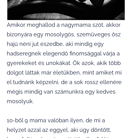
Amikor meghallod a nagymama szót, akkor
bizonyára egy mosolygós, szemüveges ősz
hajú néni jut eszedbe, aki mindig egy
hadseregnek elegendő finomsággal várja a
gyerekeket és unokákat. Ők azok, akik több
dolgot láttak már életükben, mint amiket mi
el tudnánk képzelni, de a sok rossz ellenére
mégis mindig van számunkra egy kedves
mosolyuk.
10-ből 9 mama valóban ilyen, de mi a
helyzet azzal az eggyel, aki úgy döntött,