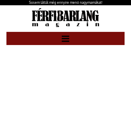
Sosem láttál még ennyire menő nagymamákat!