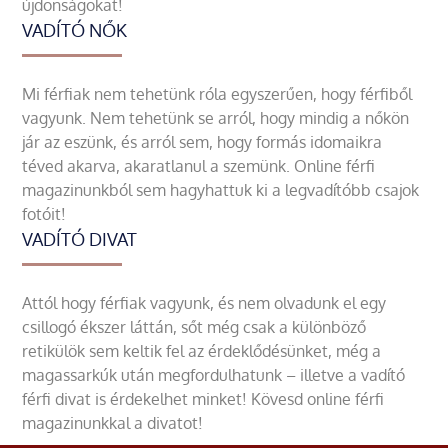
újdonságokat!
VADÍTÓ NŐK
Mi férfiak nem tehetünk róla egyszerűen, hogy férfiből
vagyunk. Nem tehetünk se arról, hogy mindig a nőkön
jár az eszünk, és arról sem, hogy formás idomaikra
téved akarva, akaratlanul a szemünk. Online férfi
magazinunkból sem hagyhattuk ki a legvadítóbb csajok
fotóit!
VADÍTÓ DIVAT
Attól hogy férfiak vagyunk, és nem olvadunk el egy
csillogó ékszer láttán, sőt még csak a különböző
retikülök sem keltik fel az érdeklődésünket, még a
magassarkúk után megfordulhatunk – illetve a vadító
férfi divat is érdekelhet minket! Kövesd online férfi
magazinunkkal a divatot!