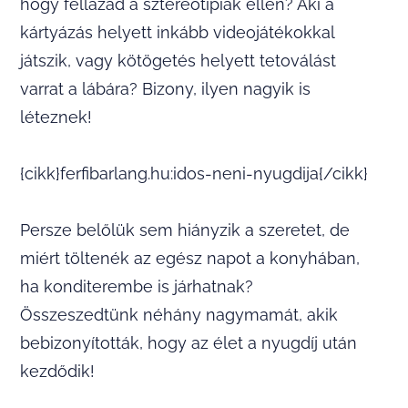
hogy fellázad a sztereotípiák ellen? Aki a
kártyázás helyett inkább videojátékokkal
játszik, vagy kötögetés helyett tetoválást
varrat a lábára? Bizony, ilyen nagyik is
léteznek!
{cikk}ferfibarlang.hu:idos-neni-nyugdija{/cikk}
Persze belőlük sem hiányzik a szeretet, de
miért töltenék az egész napot a konyhában,
ha konditerembe is járhatnak?
Összeszedtünk néhány nagymamát, akik
bebizonyították, hogy az élet a nyugdíj után
kezdődik!