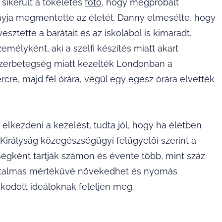
sikerült a tökéletes
fotó
, hogy megpróbált
nyja megmentette az életét. Danny elmesélte, hogy
ztette a barátait és az iskolából is kimaradt.
élyként, aki a szelfi készítés miatt akart
szerbetegség miatt kezelték Londonban a
rcre, majd fél órára, végül egy egész órára elvették
kezdeni a kezelést, tudta jól, hogy ha életben
 Királyság közegészségügyi felügyelői szerint a
égként tartják számon és évente több, mint száz
 hatalmas mértékűvé növekedhet és nyomás
zkodott ideáloknak feleljen meg.