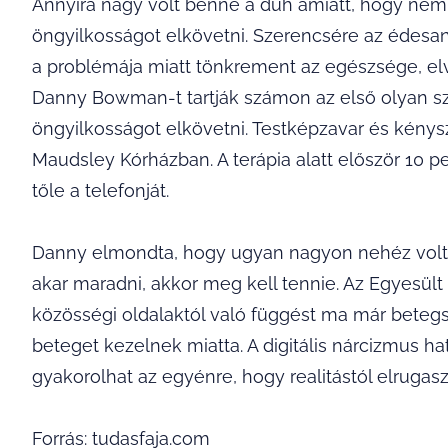
Annyira nagy volt benne a düh amiatt, hogy nem 
öngyilkosságot elkövetni. Szerencsére az édesa
a problémája miatt tönkrement az egészsége, elves
Danny Bowman-t tartják számon az első olyan szem
öngyilkosságot elkövetni. Testképzavar és kény
Maudsley Kórházban. A terápia alatt először 10 pe
tőle a telefonját.
Danny elmondta, hogy ugyan nagyon nehéz volt el
akar maradni, akkor meg kell tennie. Az Egyesült
közösségi oldalaktól való függést ma már betegs
beteget kezelnek miatta. A digitális nárcizmus
gyakorolhat az egyénre, hogy realitástól elrugas
Forrás: tudasfaja.com