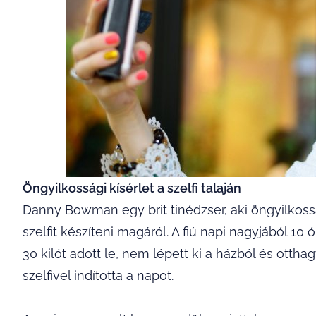
Öngyilkossági kísérlet a szelfi talaján
Danny Bowman egy brit tinédzser, aki öngyilkoss
szelfit készíteni magáról. A fiú napi nagyjából 10 
30 kilót adott le, nem lépett ki a házból és otth
szelfivel indította a napot.