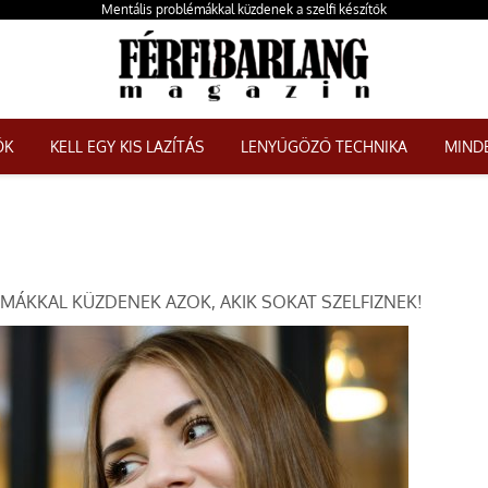
Mentális problémákkal küzdenek a szelfi készítők
ŐK
KELL EGY KIS LAZÍTÁS
LENYŰGÖZŐ TECHNIKA
MINDE
MÁKKAL KÜZDENEK AZOK, AKIK SOKAT SZELFIZNEK!