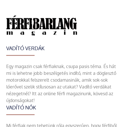
VADÍTÓ VERDÁK
Egy magazin csak férfiaknak, csupa pasis téma. És hát
mi is lehetne jobb beszélgetés indító, mint a döglesztő
motorokkal felszerelt csodamasinák, amik sok-sok
lóerővel szelik stílusosan az utakat? Vadító verdákat
nézegetnél? Itt az online férfi magazinunk, kövesd az
újdonságokat!
VADÍTÓ NŐK
Mi férfiak nem tehetünk róla egyszerűen, hogy férfiből