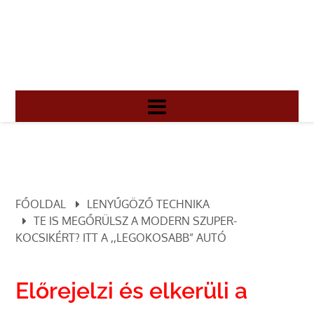
FŐOLDAL
LENYŰGÖZŐ TECHNIKA
TE IS MEGŐRÜLSZ A MODERN SZUPER-
KOCSIKÉRT? ITT A ,,LEGOKOSABB” AUTÓ
Előrejelzi és elkerüli a