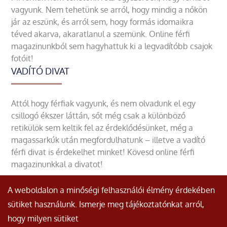
vagyunk. Nem tehetünk se arról, hogy mindig a nőkön
jár az eszünk, és arról sem, hogy formás idomaikra
téved akarva, akaratlanul a szemünk. Online férfi
magazinunkból sem hagyhattuk ki a legvadítóbb csajok
fotóit!
VADÍTÓ DIVAT
Attól hogy férfiak vagyunk, és nem olvadunk el egy
csillogó ékszer láttán, sőt még csak a különböző
retikülök sem keltik fel az érdeklődésünket, még a
magassarkúk után megfordulhatunk – illetve a vadító
férfi divat is érdekelhet minket! Kövesd online férfi
magazinunkkal a divatot!
A weboldalon a minőségi felhasználói élmény érdekében
sütiket használunk. Ismerje meg tájékoztatónkat arról,
hogy milyen sütiket
© Minden jog fenntartva.