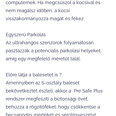
computernek. Ha megcsúszol a kocsival és
nem reagálsz időben, a kocsi
visszakormányozza magát és fékez.
Egyszerű Parkolás
Az ultrahangos szenzorok folyamatosan
pásztázzák a potenciális parkolási helyeket,
amíg egy megfelelő méretűt talál.
Előre látja a balesetet is ?
Amennyiben az S-osztály baleset
bekövetkeztét észleli, akkor a Pre Safe Plus
rendszer megfeszíti a biztonsági övet,
behúzza a rögzítőféket, hogy csökkentse a
becsapódás mértékét és sérülésveszélyt.