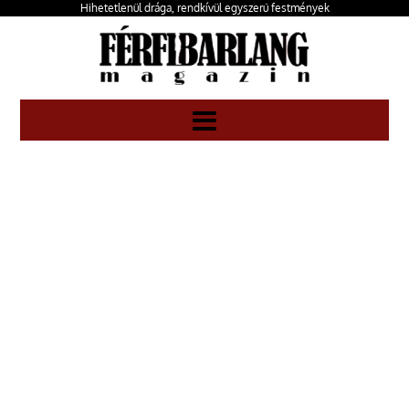
Hihetetlenül drága, rendkívül egyszerű festmények