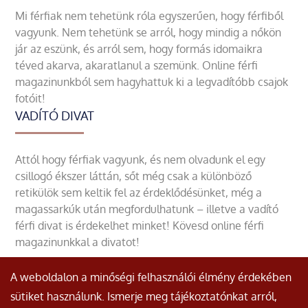
Mi férfiak nem tehetünk róla egyszerűen, hogy férfiből
vagyunk. Nem tehetünk se arról, hogy mindig a nőkön
jár az eszünk, és arról sem, hogy formás idomaikra
téved akarva, akaratlanul a szemünk. Online férfi
magazinunkból sem hagyhattuk ki a legvadítóbb csajok
fotóit!
VADÍTÓ DIVAT
Attól hogy férfiak vagyunk, és nem olvadunk el egy
csillogó ékszer láttán, sőt még csak a különböző
retikülök sem keltik fel az érdeklődésünket, még a
magassarkúk után megfordulhatunk – illetve a vadító
férfi divat is érdekelhet minket! Kövesd online férfi
magazinunkkal a divatot!
A weboldalon a minőségi felhasználói élmény érdekében
sütiket használunk. Ismerje meg tájékoztatónkat arról,