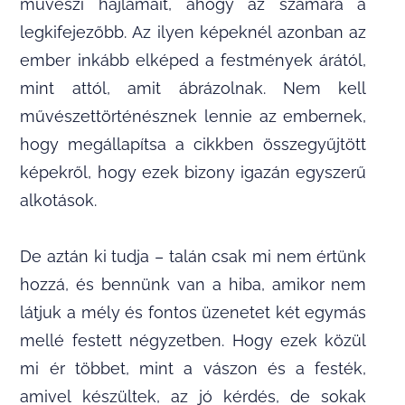
művészi hajlamait, ahogy az számára a
legkifejezőbb. Az ilyen képeknél azonban az
ember inkább elképed a festmények árától,
mint attól, amit ábrázolnak. Nem kell
művészettörténésznek lennie az embernek,
hogy megállapítsa a cikkben összegyűjtött
képekről, hogy ezek bizony igazán egyszerű
alkotások.
De aztán ki tudja – talán csak mi nem értünk
hozzá, és bennünk van a hiba, amikor nem
látjuk a mély és fontos üzenetet két egymás
mellé festett négyzetben. Hogy ezek közül
mi ér többet, mint a vászon és a festék,
amivel készültek, az jó kérdés, de sokak