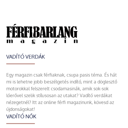
VADÍTÓ VERDÁK
Egy magazin csak férfiaknak, csupa pasis téma. És hát
mi is lehetne jobb beszélgetés indító, mint a döglesztő
motorokkal felszerelt csodamasinák, amik sok-sok
lóerővel szelik stílusosan az utakat? Vadító verdákat
nézegetnél? Itt az online férfi magazinunk, kövesd az
újdonságokat!
VADÍTÓ NŐK