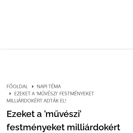
FŐOLDAL
NAPI TÉMA
EZEKET A ’MŰVÉSZI’ FESTMÉNYEKET
MILLIÁRDOKÉRT ADTÁK EL!
Ezeket a ’művészi’
festményeket milliárdokért