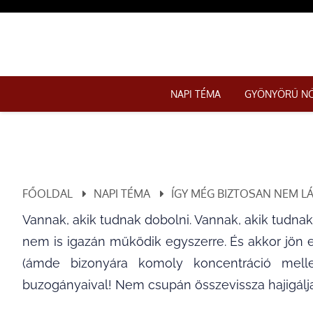
NAPI TÉMA
GYÖNYÖRŰ N
FŐOLDAL
NAPI TÉMA
ÍGY MÉG BIZTOSAN NEM LÁ
Vannak, akik tudnak dobolni. Vannak, akik tudnak
nem is igazán működik egyszerre. És akkor jön e
(ámde bizonyára komoly koncentráció mell
buzogányaival! Nem csupán összevissza hajigálja 