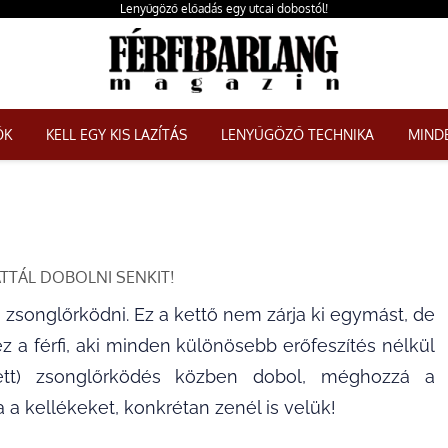
Lenyűgöző előadás egy utcai dobostól!
ŐK
KELL EGY KIS LAZÍTÁS
LENYŰGÖZŐ TECHNIKA
MINDE
TTÁL DOBOLNI SENKIT!
 zsonglőrködni. Ez a kettő nem zárja ki egymást, de
z a férfi, aki minden különösebb erőfeszítés nélkül
ett) zsonglőrködés közben dobol, méghozzá a
a kellékeket, konkrétan zenél is velük!