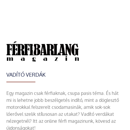
VADÍTÓ VERDÁK
Egy magazin csak férfiaknak, csupa pasis téma. És hát
mi is lehetne jobb beszélgetés indító, mint a döglesztő
motorokkal felszerelt csodamasinák, amik sok-sok
lóerővel szelik stílusosan az utakat? Vadító verdákat
nézegetnél? Itt az online férfi magazinunk, kövesd az
újdonságokat!