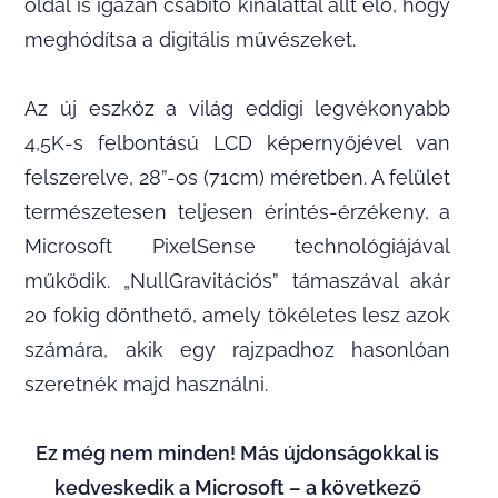
oldal is igazán csábító kínálattal állt elő, hogy
meghódítsa a digitális művészeket.
Az új eszköz a világ eddigi legvékonyabb
4,5K-s felbontású LCD képernyőjével van
felszerelve, 28”-os (71cm) méretben. A felület
természetesen teljesen érintés-érzékeny, a
Microsoft PixelSense technológiájával
működik. „NullGravitációs” támaszával akár
20 fokig dönthető, amely tökéletes lesz azok
számára, akik egy rajzpadhoz hasonlóan
szeretnék majd használni.
Ez még nem minden! Más újdonságokkal is
kedveskedik a Microsoft – a következő