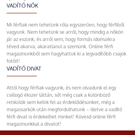
VADÍTÓ NŐK
Mi férfiak nem tehetünk róla egyszerűen, hogy férfiből
vagyunk. Nem tehetünk se arról, hogy mindig a nőkön
jár az eszünk, és arról sem, hogy formás idomaikra
téved akarva, akaratlanul a szemünk. Online férfi
magazinunkból sem hagyhattuk ki a legvadítóbb csajok
fotóit!
VADÍTÓ DIVAT
Attól hogy férfiak vagyunk, és nem olvadunk el egy
csillogó ékszer láttán, sőt még csak a különböző
retikülök sem keltik fel az érdeklődésünket, még a
magassarkúk után megfordulhatunk – illetve a vadító
férfi divat is érdekelhet minket! Kövesd online férfi
magazinunkkal a divatot!