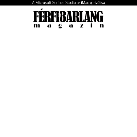
A Microsoft Surface Studio az iMac új riválisa