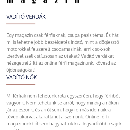
VADÍTÓ VERDÁK
Egy magazin csak férfiaknak, csupa pasis téma. És hát
mi is lehetne jobb beszélgetés indító, mint a döglesztő
motorokkal felszerelt csodamasinák, amik sok-sok
lóerővel szelik stílusosan az utakat? Vadító verdákat
nézegetnél? Itt az online férfi magazinunk, kövesd az
újdonságokat!
VADÍTÓ NŐK
Mi férfiak nem tehetünk róla egyszerűen, hogy férfiből
vagyunk. Nem tehetünk se arról, hogy mindig a nőkön
jár az eszünk, és arról sem, hogy formás idomaikra
téved akarva, akaratlanul a szemünk. Online férfi
magazinunkból sem hagyhattuk ki a legvadítóbb csajok