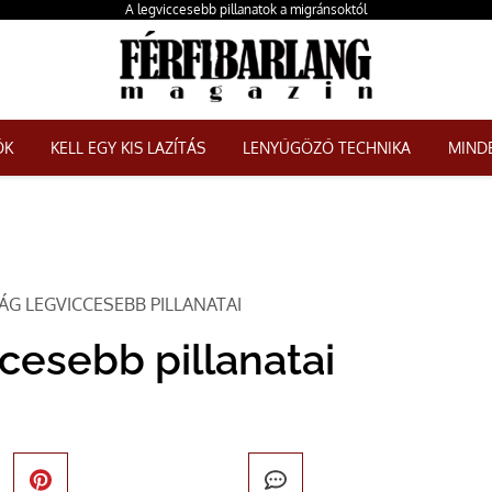
A legviccesebb pillanatok a migránsoktól
ŐK
KELL EGY KIS LAZÍTÁS
LENYŰGÖZŐ TECHNIKA
MINDE
G LEGVICCESEBB PILLANATAI
cesebb pillanatai