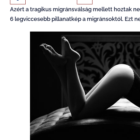
Azért a tragikus migránsválság mellett hoztak nek
6 legviccesebb pillanatkép a migránsoktól. Ezt ne 