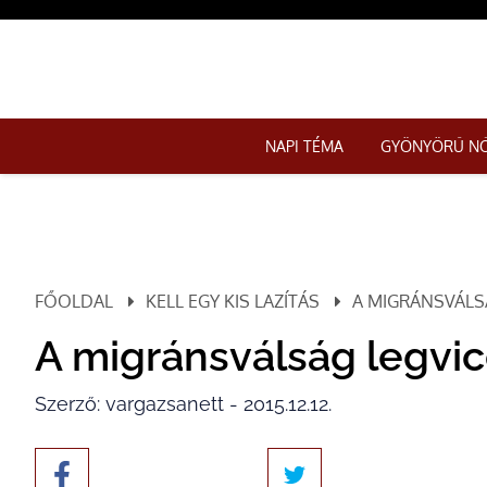
NAPI TÉMA
GYÖNYÖRŰ N
FŐOLDAL
KELL EGY KIS LAZÍTÁS
A MIGRÁNSVÁLSÁ
A migránsválság legvic
Szerző: vargazsanett - 2015.12.12.