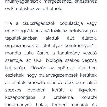
műanyagdarabok mérgezéshez, éhezéshez
és kimúláshoz vezethetnek.
"Ha a csúcsragadozók populációja vagy
egészségi állapota változik, az befolyásolja a
táplálékláncban alattuk álló állatok,
organizmusok és élőhelyek körülményeit" -
mondta Julia Carlin, a tanulmány vezető
szerzője, az UCF biológia szakos végzős
hallgatója. Először az 1960-as években
észlelték, hogy műanyagszemcsék kerültek
az állatok emésztő rendszerébe, de csak a
2010-es években került a figyelem
középpontjába a probléma. Korábbi
tanulmányok halak, tengeri madarak és