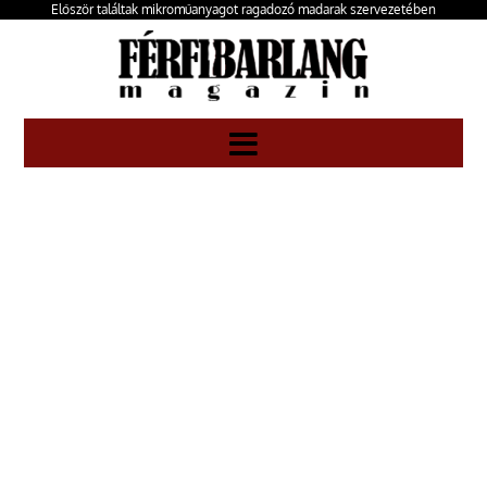
Először találtak mikroműanyagot ragadozó madarak szervezetében