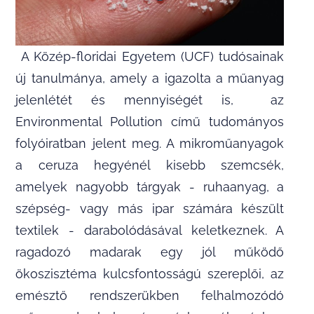
A Közép-floridai Egyetem (UCF) tudósainak
új tanulmánya, amely a igazolta a műanyag
jelenlétét és mennyiségét is, az
Environmental Pollution című tudományos
folyóiratban jelent meg. A mikroműanyagok
a ceruza hegyénél kisebb szemcsék,
amelyek nagyobb tárgyak - ruhaanyag, a
szépség- vagy más ipar számára készült
textilek - darabolódásával keletkeznek. A
ragadozó madarak egy jól működő
ökoszisztéma kulcsfontosságú szereplői, az
emésztő rendszerükben felhalmozódó