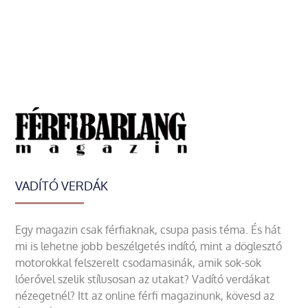
VADÍTÓ VERDÁK
Egy magazin csak férfiaknak, csupa pasis téma. És hát
mi is lehetne jobb beszélgetés indító, mint a döglesztő
motorokkal felszerelt csodamasinák, amik sok-sok
lóerővel szelik stílusosan az utakat? Vadító verdákat
nézegetnél? Itt az online férfi magazinunk, kövesd az