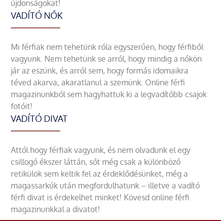
újdonságokat!
VADÍTÓ NŐK
Mi férfiak nem tehetünk róla egyszerűen, hogy férfiből
vagyunk. Nem tehetünk se arról, hogy mindig a nőkön
jár az eszünk, és arról sem, hogy formás idomaikra
téved akarva, akaratlanul a szemünk. Online férfi
magazinunkból sem hagyhattuk ki a legvadítóbb csajok
fotóit!
VADÍTÓ DIVAT
Attól hogy férfiak vagyunk, és nem olvadunk el egy
csillogó ékszer láttán, sőt még csak a különböző
retikülök sem keltik fel az érdeklődésünket, még a
magassarkúk után megfordulhatunk – illetve a vadító
férfi divat is érdekelhet minket! Kövesd online férfi
magazinunkkal a divatot!