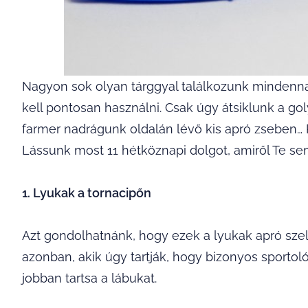
Nagyon sok olyan tárggyal találkozunk mindennap
kell pontosan használni. Csak úgy átsiklunk a go
farmer nadrágunk oldalán lévő kis apró zseben…
Lássunk most 11 hétköznapi dolgot, amiről Te sem
1. Lyukak a tornacipőn
Azt gondolhatnánk, hogy ezek a lyukak apró szel
azonban, akik úgy tartják, hogy bizonyos sportol
jobban tartsa a lábukat.