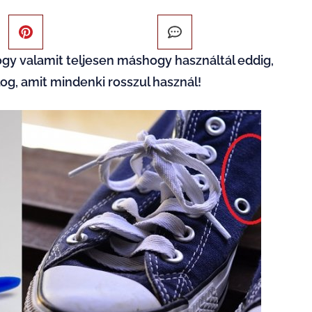
hogy valamit teljesen máshogy használtál eddig,
log, amit mindenki rosszul használ!