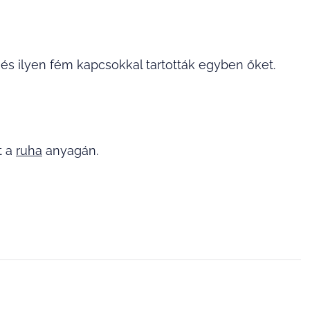
s ilyen fém kapcsokkal tartották egyben őket.
t a
ruha
anyagán.