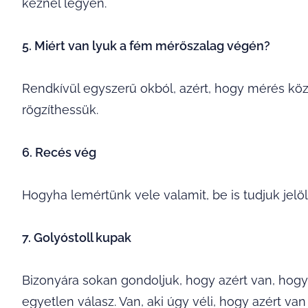
kéznél legyen.
5. Miért van lyuk a fém mérőszalag végén?
Rendkívül egyszerű okból, azért, hogy mérés k
rögzíthessük.
6. Recés vég
Hogyha lemértünk vele valamit, be is tudjuk jelöl
7. Golyóstoll kupak
Bizonyára sokan gondoljuk, hogy azért van, hogy
egyetlen válasz. Van, aki úgy véli, hogy azért van