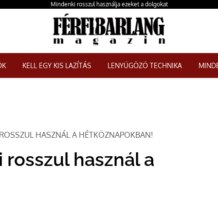
Mindenki rosszul használja ezeket a dolgokat
ŐK
KELL EGY KIS LAZÍTÁS
LENYŰGÖZŐ TECHNIKA
MINDE
I ROSSZUL HASZNÁL A HÉTKÖZNAPOKBAN!
 rosszul használ a