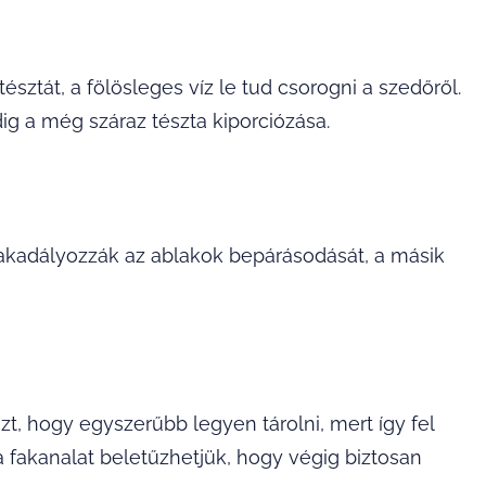
tésztát, a fölösleges víz le tud csorogni a szedőről.
g a még száraz tészta kiporciózása.
gakadályozzák az ablakok bepárásodását, a másik
t, hogy egyszerűbb legyen tárolni, mert így fel
a fakanalat beletűzhetjük, hogy végig biztosan