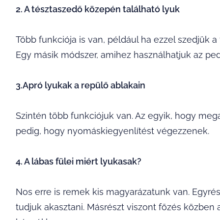
2. A tésztaszedő közepén található lyuk
Több funkciója is van, például ha ezzel szedjük a 
Egy másik módszer, amihez használhatjuk az pedi
3.Apró lyukak a repülő ablakain
Szintén több funkciójuk van. Az egyik, hogy me
pedig, hogy nyomáskiegyenlítést végezzenek.
4. A lábas fülei miért lyukasak?
Nos erre is remek kis magyarázatunk van. Egyrész
tudjuk akasztani. Másrészt viszont főzés közben 