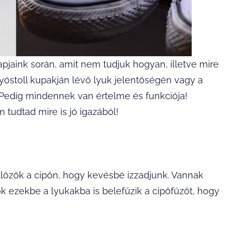
jaink során, amit nem tudjuk hogyan, illetve mire
lyóstoll kupakján lévő lyuk jelentőségén vagy a
 Pedig mindennek van értelme és funkciója!
 tudtad mire is jó igazából!
lőzők a cipőn, hogy kevésbé izzadjunk. Vannak
ók ezekbe a lyukakba is belefűzik a cipőfűzőt, hogy