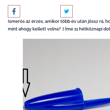
Ismerős az érzés, amikor több év után jössz rá, 
mint ahogy kellett volna? :) Íme 11 hétköznapi do