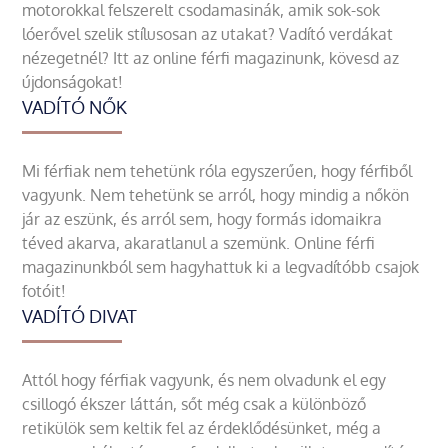
motorokkal felszerelt csodamasinák, amik sok-sok
lóerővel szelik stílusosan az utakat? Vadító verdákat
nézegetnél? Itt az online férfi magazinunk, kövesd az
újdonságokat!
VADÍTÓ NŐK
Mi férfiak nem tehetünk róla egyszerűen, hogy férfiből
vagyunk. Nem tehetünk se arról, hogy mindig a nőkön
jár az eszünk, és arról sem, hogy formás idomaikra
téved akarva, akaratlanul a szemünk. Online férfi
magazinunkból sem hagyhattuk ki a legvadítóbb csajok
fotóit!
VADÍTÓ DIVAT
Attól hogy férfiak vagyunk, és nem olvadunk el egy
csillogó ékszer láttán, sőt még csak a különböző
retikülök sem keltik fel az érdeklődésünket, még a