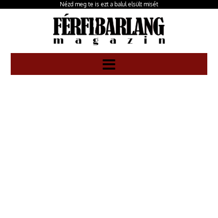
Nézd meg te is ezt a balul elsült misét