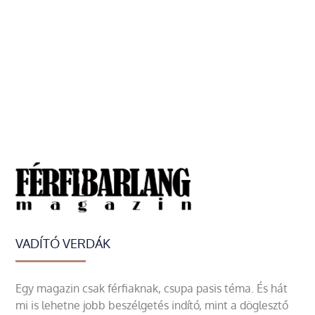
VADÍTÓ VERDÁK
Egy magazin csak férfiaknak, csupa pasis téma. És hát
mi is lehetne jobb beszélgetés indító, mint a döglesztő