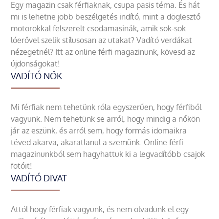
Egy magazin csak férfiaknak, csupa pasis téma. És hát
mi is lehetne jobb beszélgetés indító, mint a döglesztő
motorokkal felszerelt csodamasinák, amik sok-sok
lóerővel szelik stílusosan az utakat? Vadító verdákat
nézegetnél? Itt az online férfi magazinunk, kövesd az
újdonságokat!
VADÍTÓ NŐK
Mi férfiak nem tehetünk róla egyszerűen, hogy férfiből
vagyunk. Nem tehetünk se arról, hogy mindig a nőkön
jár az eszünk, és arról sem, hogy formás idomaikra
téved akarva, akaratlanul a szemünk. Online férfi
magazinunkból sem hagyhattuk ki a legvadítóbb csajok
fotóit!
VADÍTÓ DIVAT
Attól hogy férfiak vagyunk, és nem olvadunk el egy