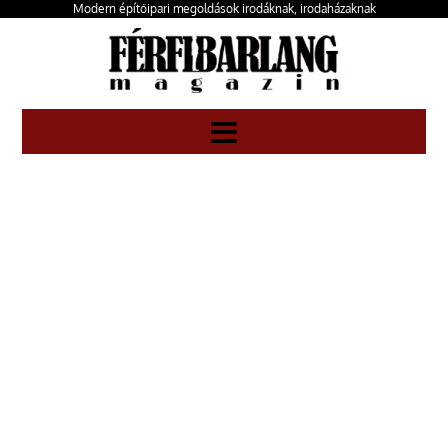
Modern építőipari megoldások irodáknak, irodaházaknak