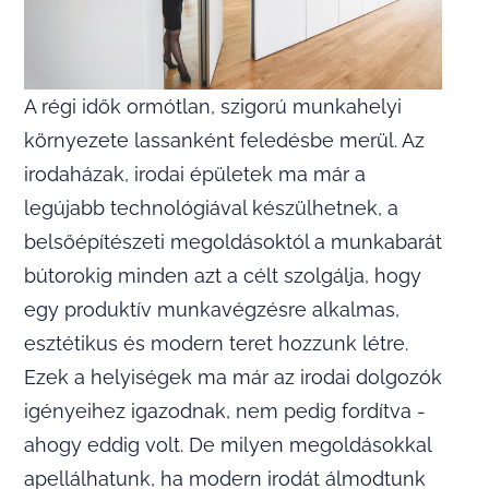
A régi idők ormótlan, szigorú munkahelyi
környezete lassanként feledésbe merül. Az
irodaházak, irodai épületek ma már a
legújabb technológiával készülhetnek, a
belsőépítészeti megoldásoktól a munkabarát
bútorokig minden azt a célt szolgálja, hogy
egy produktív munkavégzésre alkalmas,
esztétikus és modern teret hozzunk létre.
Ezek a helyiségek ma már az irodai dolgozók
igényeihez igazodnak, nem pedig fordítva -
ahogy eddig volt. De milyen megoldásokkal
apellálhatunk, ha modern irodát álmodtunk