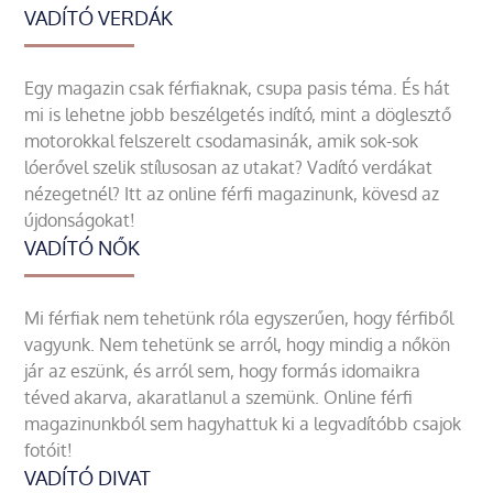
VADÍTÓ VERDÁK
Egy magazin csak férfiaknak, csupa pasis téma. És hát
mi is lehetne jobb beszélgetés indító, mint a döglesztő
motorokkal felszerelt csodamasinák, amik sok-sok
lóerővel szelik stílusosan az utakat? Vadító verdákat
nézegetnél? Itt az online férfi magazinunk, kövesd az
újdonságokat!
VADÍTÓ NŐK
Mi férfiak nem tehetünk róla egyszerűen, hogy férfiből
vagyunk. Nem tehetünk se arról, hogy mindig a nőkön
jár az eszünk, és arról sem, hogy formás idomaikra
téved akarva, akaratlanul a szemünk. Online férfi
magazinunkból sem hagyhattuk ki a legvadítóbb csajok
fotóit!
VADÍTÓ DIVAT