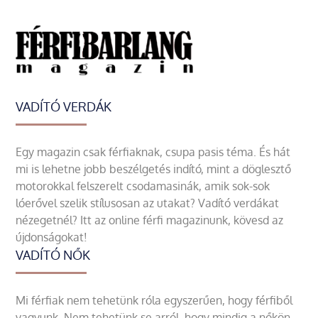
VADÍTÓ VERDÁK
Egy magazin csak férfiaknak, csupa pasis téma. És hát
mi is lehetne jobb beszélgetés indító, mint a döglesztő
motorokkal felszerelt csodamasinák, amik sok-sok
lóerővel szelik stílusosan az utakat? Vadító verdákat
nézegetnél? Itt az online férfi magazinunk, kövesd az
újdonságokat!
VADÍTÓ NŐK
Mi férfiak nem tehetünk róla egyszerűen, hogy férfiből
vagyunk. Nem tehetünk se arról, hogy mindig a nőkön