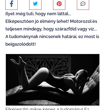
Ilyet még tuti, hogy nem láttál...
Elképesztően jó élmény lehet! Motorozol és
teljesen mindegy, hogy szárazföld vagy víz...
A tudománynak nincsenek határai, ez most is
beigazolódott!
Elképesztő mikre képes a tudomány! Ez