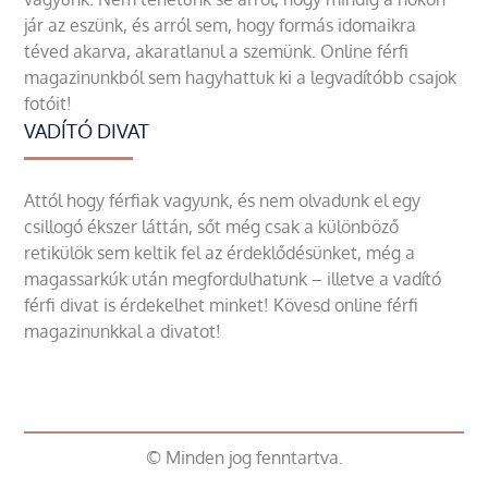
jár az eszünk, és arról sem, hogy formás idomaikra
téved akarva, akaratlanul a szemünk. Online férfi
magazinunkból sem hagyhattuk ki a legvadítóbb csajok
fotóit!
VADÍTÓ DIVAT
Attól hogy férfiak vagyunk, és nem olvadunk el egy
csillogó ékszer láttán, sőt még csak a különböző
retikülök sem keltik fel az érdeklődésünket, még a
magassarkúk után megfordulhatunk – illetve a vadító
férfi divat is érdekelhet minket! Kövesd online férfi
magazinunkkal a divatot!
© Minden jog fenntartva.