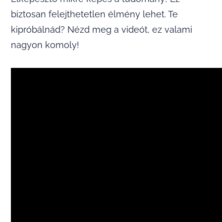
biztosan felejthetetlen élmény lehet. Te
kipróbálnád? Nézd meg a videót, ez valami
nagyon komoly!