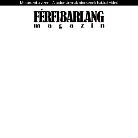
Motorozni a vízen - A tudománynak nincsenek határai videó