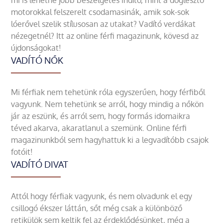
motorokkal felszerelt csodamasinák, amik sok-sok
lóerővel szelik stílusosan az utakat? Vadító verdákat
nézegetnél? Itt az online férfi magazinunk, kövesd az
újdonságokat!
VADÍTÓ NŐK
Mi férfiak nem tehetünk róla egyszerűen, hogy férfiből
vagyunk. Nem tehetünk se arról, hogy mindig a nőkön
jár az eszünk, és arról sem, hogy formás idomaikra
téved akarva, akaratlanul a szemünk. Online férfi
magazinunkból sem hagyhattuk ki a legvadítóbb csajok
fotóit!
VADÍTÓ DIVAT
Attól hogy férfiak vagyunk, és nem olvadunk el egy
csillogó ékszer láttán, sőt még csak a különböző
retikülök sem keltik fel az érdeklődésünket, még a