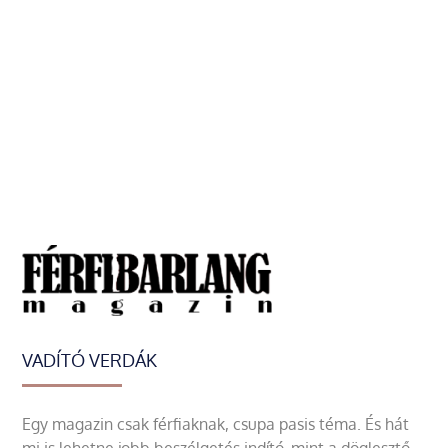
VADÍTÓ VERDÁK
Egy magazin csak férfiaknak, csupa pasis téma. És hát
mi is lehetne jobb beszélgetés indító, mint a döglesztő