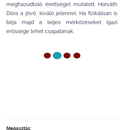
meghazudtoló érettséget mutatott. Horváth
Dóra a jövő, kiváló jelennel. Ha fizikálisan is
bírja majd a teljes mérkőzéseket igazi
erőssége lehet csapatának.
ELŐZŐ OLDAL
KÖVETKEZŐ OLDAL
Megosztás: