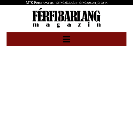
MTK-Ferencváros női kézilabda mérkőzésen jártunk