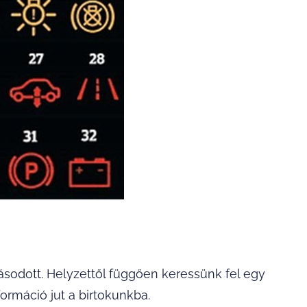
odott. Helyzettől függően keressünk fel egy
formáció jut a birtokunkba.