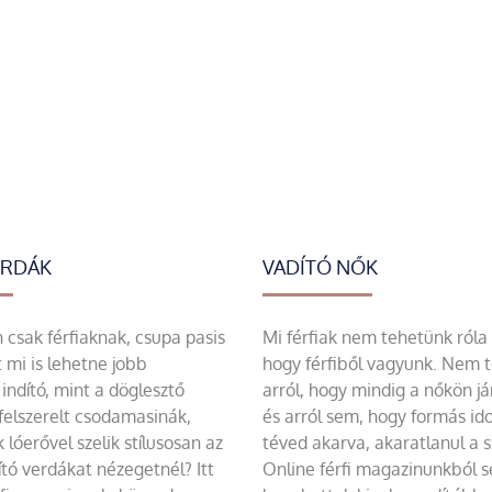
ERDÁK
VADÍTÓ NŐK
csak férfiaknak, csupa pasis
Mi férfiak nem tehetünk róla
 mi is lehetne jobb
hogy férfiből vagyunk. Nem 
indító, mint a döglesztő
arról, hogy mindig a nőkön já
felszerelt csodamasinák,
és arról sem, hogy formás id
 lóerővel szelik stílusosan az
téved akarva, akaratlanul a 
tó verdákat nézegetnél? Itt
Online férfi magazinunkból 