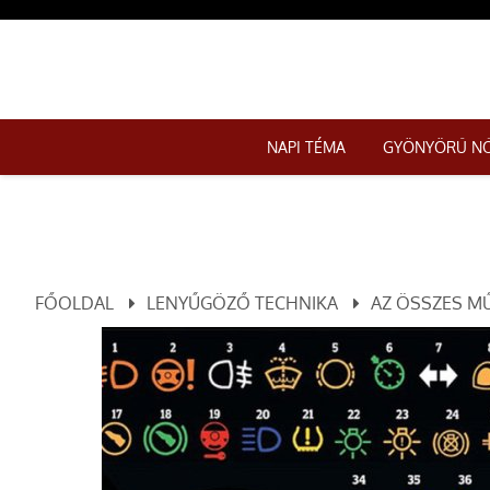
NAPI TÉMA
GYÖNYÖRŰ N
FŐOLDAL
LENYŰGÖZŐ TECHNIKA
AZ ÖSSZES MŰ