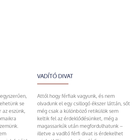
VADÍTÓ DIVAT
 egyszerűen,
Attól hogy férfiak vagyunk, és nem
tehetünk se
olvadunk el egy csillogó ékszer láttán, sőt
r az eszünk,
még csak a különböző retikülök sem
omaikra
keltik fel az érdeklődésünket, még a
szemünk.
magassarkúk után megfordulhatunk –
sem
illetve a vadító férfi divat is érdekelhet