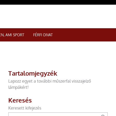
N, AMI SPORT
FÉRFI DIVAT
Tartalomjegyzék
Lapozz egyet a további műszerfal visszajelző
lámpákért!
Keresés
Keresett kifejezés