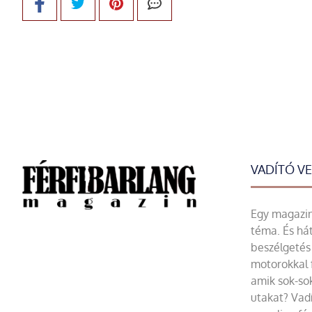
VADÍTÓ V
Egy magazin 
téma. És hát
beszélgetés 
motorokkal 
amik sok-sok
utakat? Vadí