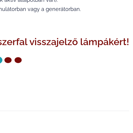
umulátorban vagy a generátorban.
zerfal visszajelző lámpákért!
KÖVETKEZŐ OLDAL