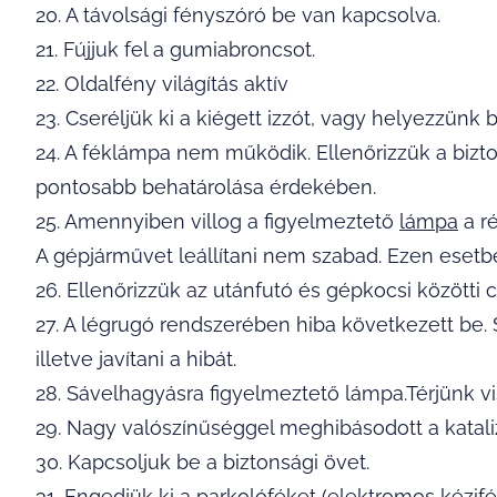
20. A távolsági fényszóró be van kapcsolva.
21. Fújjuk fel a gumiabroncsot.
22. Oldalfény világítás aktív
23. Cseréljük ki a kiégett izzót, vagy helyezzünk
24. A féklámpa nem működik. Ellenőrizzük a bizto
pontosabb behatárolása érdekében.
25. Amennyiben villog a figyelmeztető
lámpa
a r
A gépjárművet leállítani nem szabad. Ezen esetbe
26. Ellenőrizzük az utánfutó és gépkocsi közötti 
27. A légrugó rendszerében hiba következett be. 
illetve javítani a hibát.
28. Sávelhagyásra figyelmeztető lámpa.Térjünk vi
29. Nagy valószínűséggel meghibásodott a kataliz
30. Kapcsoljuk be a biztonsági övet.
31. Engedjük ki a parkolóféket (elektromos kézifé