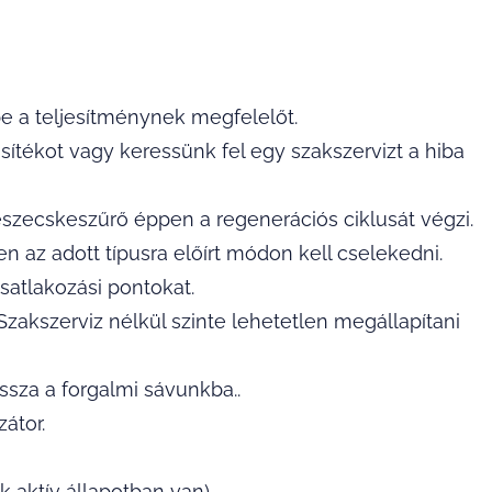
 be a teljesítménynek megfelelőt.
sítékot vagy keressünk fel egy szakszervizt a hiba
észecskeszűrő éppen a regenerációs ciklusát végzi.
n az adott típusra előírt módon kell cselekedni.
csatlakozási pontokat.
Szakszerviz nélkül szinte lehetetlen megállapítani
ssza a forgalmi sávunkba..
átor.
k aktív állapotban van).