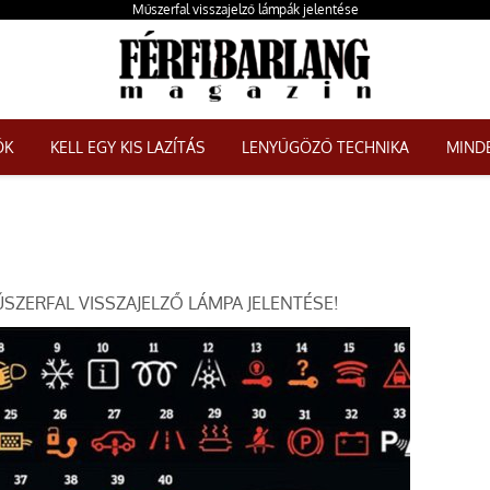
Műszerfal visszajelző lámpák jelentése
ŐK
KELL EGY KIS LAZÍTÁS
LENYŰGÖZŐ TECHNIKA
MINDE
SZERFAL VISSZAJELZŐ LÁMPA JELENTÉSE!