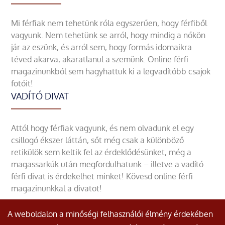
Mi férfiak nem tehetünk róla egyszerűen, hogy férfiből
vagyunk. Nem tehetünk se arról, hogy mindig a nőkön
jár az eszünk, és arról sem, hogy formás idomaikra
téved akarva, akaratlanul a szemünk. Online férfi
magazinunkból sem hagyhattuk ki a legvadítóbb csajok
fotóit!
VADÍTÓ DIVAT
Attól hogy férfiak vagyunk, és nem olvadunk el egy
csillogó ékszer láttán, sőt még csak a különböző
retikülök sem keltik fel az érdeklődésünket, még a
magassarkúk után megfordulhatunk – illetve a vadító
férfi divat is érdekelhet minket! Kövesd online férfi
magazinunkkal a divatot!
A weboldalon a minőségi felhasználói élmény érdekében