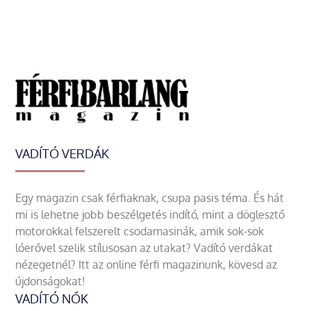
VADÍTÓ VERDÁK
Egy magazin csak férfiaknak, csupa pasis téma. És hát
mi is lehetne jobb beszélgetés indító, mint a döglesztő
motorokkal felszerelt csodamasinák, amik sok-sok
lóerővel szelik stílusosan az utakat? Vadító verdákat
nézegetnél? Itt az online férfi magazinunk, kövesd az
újdonságokat!
VADÍTÓ NŐK