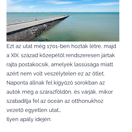
Ezt az utat még 1701-ben hozták létre, majd
a XIX. század közepétől rendszeresen jártak
rajta postakocsik, amelyek lassúsága miatt
azért nem volt veszélytelen ez az ötlet.
Naponta állnak fel kígyózó sorokban az
autók még a szárazföldön, és várják, mikor
szabadítja fel az óceán az otthonukhoz
vezető egyetlen utat…
Ilyen apály idején: