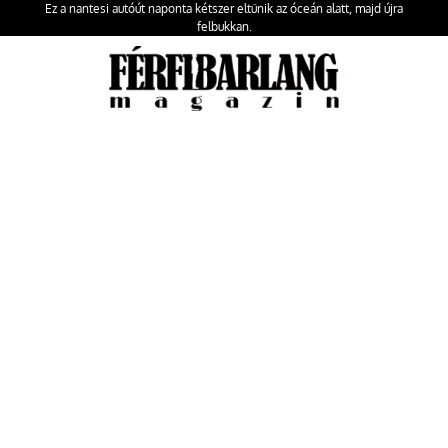
Ez a nantesi autóút naponta kétszer eltűnik az óceán alatt, majd újra
felbukkan.