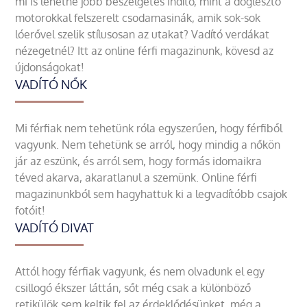
mi is lehetne jobb beszélgetés indító, mint a döglesztő
motorokkal felszerelt csodamasinák, amik sok-sok
lóerővel szelik stílusosan az utakat? Vadító verdákat
nézegetnél? Itt az online férfi magazinunk, kövesd az
újdonságokat!
VADÍTÓ NŐK
Mi férfiak nem tehetünk róla egyszerűen, hogy férfiből
vagyunk. Nem tehetünk se arról, hogy mindig a nőkön
jár az eszünk, és arról sem, hogy formás idomaikra
téved akarva, akaratlanul a szemünk. Online férfi
magazinunkból sem hagyhattuk ki a legvadítóbb csajok
fotóit!
VADÍTÓ DIVAT
Attól hogy férfiak vagyunk, és nem olvadunk el egy
csillogó ékszer láttán, sőt még csak a különböző
retikülök sem keltik fel az érdeklődésünket, még a