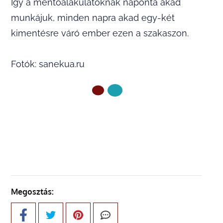
Így a mentőalakulatoknak naponta akad
munkájuk, minden napra akad egy-két
kimentésre váró ember ezen a szakaszon.
Fotók: sanekua.ru
ELŐZŐ OLDAL
Megosztás: