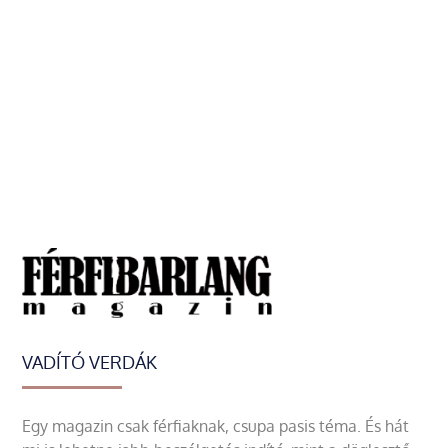
VADÍTÓ VERDÁK
Egy magazin csak férfiaknak, csupa pasis téma. És hát