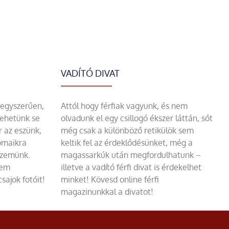
VADÍTÓ DIVAT
 egyszerűen,
Attól hogy férfiak vagyunk, és nem
tehetünk se
olvadunk el egy csillogó ékszer láttán, sőt
r az eszünk,
még csak a különböző retikülök sem
omaikra
keltik fel az érdeklődésünket, még a
szemünk.
magassarkúk után megfordulhatunk –
sem
illetve a vadító férfi divat is érdekelhet
sajok fotóit!
minket! Kövesd online férfi
magazinunkkal a divatot!