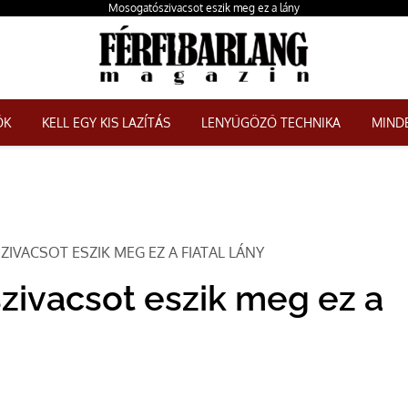
Mosogatószivacsot eszik meg ez a lány
ŐK
KELL EGY KIS LAZÍTÁS
LENYŰGÖZŐ TECHNIKA
MINDE
VACSOT ESZIK MEG EZ A FIATAL LÁNY
ivacsot eszik meg ez a