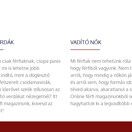
ERDÁK
VADÍTÓ NŐK
csak férfiaknak, csupa pasis
Mi férfiak nem tehetünk róla
 mi is lehetne jobb
hogy férfiből vagyunk. Nem 
indító, mint a döglesztő
arról, hogy mindig a nőkön já
felszerelt csodamasinák,
és arról sem, hogy formás id
 lóerővel szelik stílusosan az
téved akarva, akaratlanul a 
tó verdákat nézegetnél? Itt
Online férfi magazinunkból 
rfi magazinunk, kövesd az
hagyhattuk ki a legvadítóbb c
t!