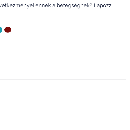
övetkezményei ennek a betegségnek? Lapozz
ZŐ OLDAL