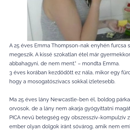
A 25 éves Emma Thompson-nak enyhén furcsa sz
megeszik. A kissé szokatlan étel már gyermekkor
abbahagyni, de nem ment.” – mondta Emma.
3 éves korában kezdődött ez nála, mikor egy fürdő
hogy a mosogatószivacs sokkal ízletesebb.
Ma 25 éves lány Newcastle-ben él, boldog párka
orvosok, de a lány nem akarja gyógyíttatni magá
PICA nevű betegség egy obszesszív-kompulzív za
ember olyan dolgok iránt sóvárog, amik nem emb