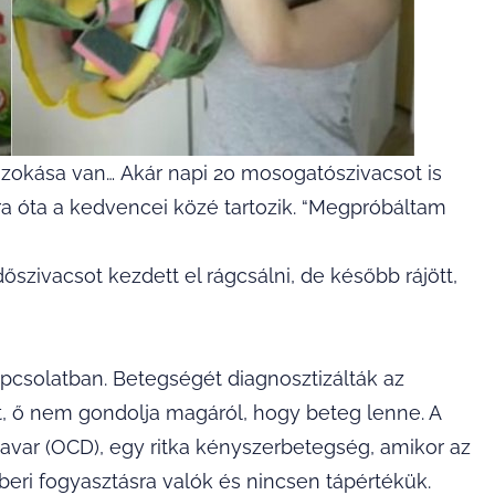
okása van… Akár napi 20 mosogatószivacsot is
a óta a kedvencei közé tartozik. “Megpróbáltam
szivacsot kezdett el rágcsálni, de később rájött,
pcsolatban. Betegségét diagnosztizálták az
t, ő nem gondolja magáról, hogy beteg lenne. A
var (OCD), egy ritka kényszerbetegség, amikor az
eri fogyasztásra valók és nincsen tápértékük.