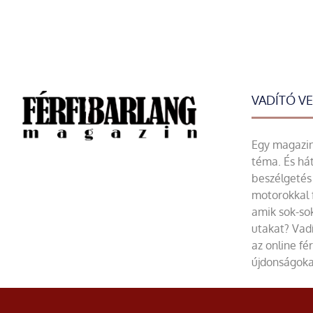
VADÍTÓ V
Egy magazin 
téma. És hát
beszélgetés 
motorokkal 
amik sok-sok
utakat? Vadí
az online fé
újdonságoka