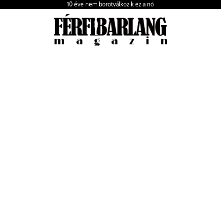
10 éve nem borotválkozik ez a nő