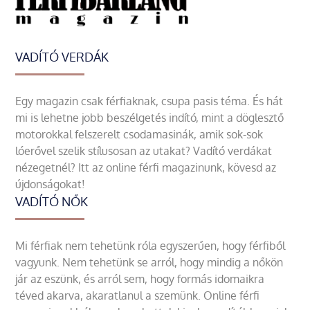
VADÍTÓ VERDÁK
Egy magazin csak férfiaknak, csupa pasis téma. És hát
mi is lehetne jobb beszélgetés indító, mint a döglesztő
motorokkal felszerelt csodamasinák, amik sok-sok
lóerővel szelik stílusosan az utakat? Vadító verdákat
nézegetnél? Itt az online férfi magazinunk, kövesd az
újdonságokat!
VADÍTÓ NŐK
Mi férfiak nem tehetünk róla egyszerűen, hogy férfiből
vagyunk. Nem tehetünk se arról, hogy mindig a nőkön
jár az eszünk, és arról sem, hogy formás idomaikra
téved akarva, akaratlanul a szemünk. Online férfi