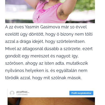
A 22 éves Yasmin Gasimova már 10 évvel
ezelőtt úgy döntött, hogy ő bizony nem tölti
azzal a drága idejét, hogy szőrtelenítsen.
Mivel az átlagosnál dúsabb a szőrzete, ezért
gondolt egy merészet és nagyot: így,
szőrösen, ahogy az Isten adta, mutatkozik
nyilvános helyeken is, és egyáltalán nem
törődik azzal, hogy mit szólnak mások.