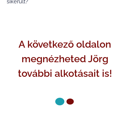
sikerült?
A következő oldalon
megnézheted Jörg
további alkotásait is!
KÖVETKEZŐ OLDAL