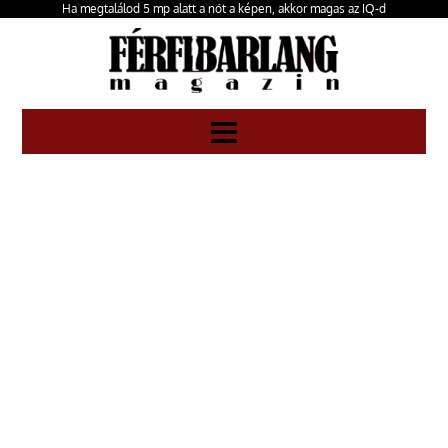
Ha megtalálod 5 mp alatt a nőt a képen, akkor magas az IQ-d