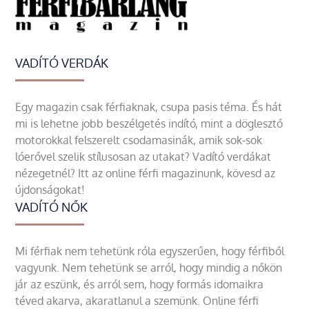
VADÍTÓ VERDÁK
Egy magazin csak férfiaknak, csupa pasis téma. És hát
mi is lehetne jobb beszélgetés indító, mint a döglesztő
motorokkal felszerelt csodamasinák, amik sok-sok
lóerővel szelik stílusosan az utakat? Vadító verdákat
nézegetnél? Itt az online férfi magazinunk, kövesd az
újdonságokat!
VADÍTÓ NŐK
Mi férfiak nem tehetünk róla egyszerűen, hogy férfiből
vagyunk. Nem tehetünk se arról, hogy mindig a nőkön
jár az eszünk, és arról sem, hogy formás idomaikra
téved akarva, akaratlanul a szemünk. Online férfi