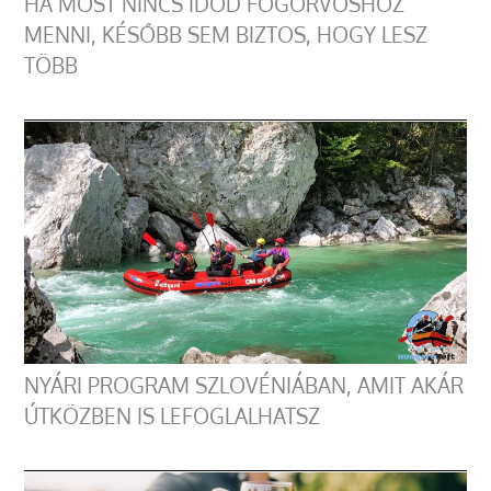
HA MOST NINCS IDŐD FOGORVOSHOZ
MENNI, KÉSŐBB SEM BIZTOS, HOGY LESZ
TÖBB
NYÁRI PROGRAM SZLOVÉNIÁBAN, AMIT AKÁR
ÚTKÖZBEN IS LEFOGLALHATSZ