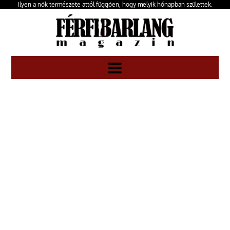
Ilyen a nők természete attól függően, hogy melyik hónapban születtek.