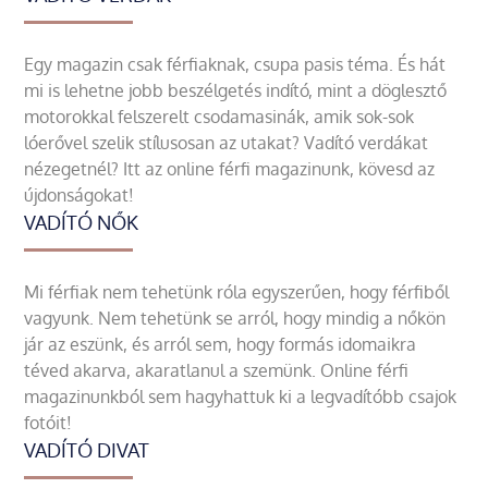
Egy magazin csak férfiaknak, csupa pasis téma. És hát
mi is lehetne jobb beszélgetés indító, mint a döglesztő
motorokkal felszerelt csodamasinák, amik sok-sok
lóerővel szelik stílusosan az utakat? Vadító verdákat
nézegetnél? Itt az online férfi magazinunk, kövesd az
újdonságokat!
VADÍTÓ NŐK
Mi férfiak nem tehetünk róla egyszerűen, hogy férfiből
vagyunk. Nem tehetünk se arról, hogy mindig a nőkön
jár az eszünk, és arról sem, hogy formás idomaikra
téved akarva, akaratlanul a szemünk. Online férfi
magazinunkból sem hagyhattuk ki a legvadítóbb csajok
fotóit!
VADÍTÓ DIVAT