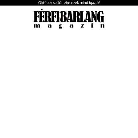
Október szülötteire ezek mind igazak!