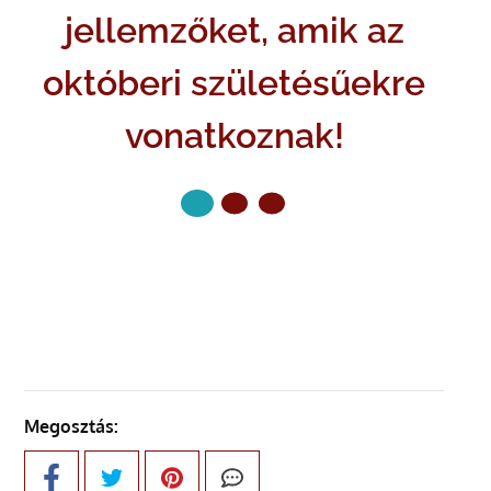
jellemzőket, amik az
októberi születésűekre
vonatkoznak!
KÖVETKEZŐ OLDAL
Megosztás: