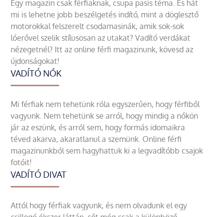
Egy magazin csak férfiaknak, csupa pasis téma. És hát
mi is lehetne jobb beszélgetés indító, mint a döglesztő
motorokkal felszerelt csodamasinák, amik sok-sok
lóerővel szelik stílusosan az utakat? Vadító verdákat
nézegetnél? Itt az online férfi magazinunk, kövesd az
újdonságokat!
VADÍTÓ NŐK
Mi férfiak nem tehetünk róla egyszerűen, hogy férfiből
vagyunk. Nem tehetünk se arról, hogy mindig a nőkön
jár az eszünk, és arról sem, hogy formás idomaikra
téved akarva, akaratlanul a szemünk. Online férfi
magazinunkból sem hagyhattuk ki a legvadítóbb csajok
fotóit!
VADÍTÓ DIVAT
Attól hogy férfiak vagyunk, és nem olvadunk el egy