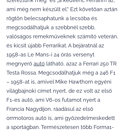
szereztünk meg” és „a kedvenc Ferrarim az,
ami még nem készült el.” Ezt követőan aztán
rögtön belecsaphatunk a lecsóba és
megcsodálhatjuk a szebbnél szebb,
valóságos remekműveknek számító veterán,
és kicsit újabb Ferrarikat. A bejáratnál az
1958-as Le Mans-i 24 órás versenyt
megnyerő
autó
látható, azaz a Ferrari 250 TR
Testa Rossa. Megcsodálhatjuk még a 246 F1
– 1958-at is, amivel Mike Hawthorn egyéni
világbajnoki címet nyert, de ez volt az első
F1-es autó, ami V6-os futamot nyert a
Francia Nagydíjon, ráadásul az első
orrmotoros autó is, ami győzedelmeskedett
a sportágban. Természetesen több Forma1-