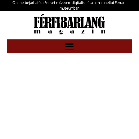
Online bejárható a Ferrari-múzeum: digitális séta a maranellói Ferrari-
múzeumban