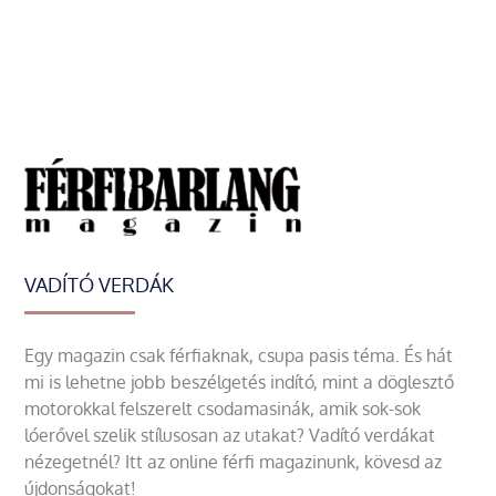
VADÍTÓ VERDÁK
Egy magazin csak férfiaknak, csupa pasis téma. És hát
mi is lehetne jobb beszélgetés indító, mint a döglesztő
motorokkal felszerelt csodamasinák, amik sok-sok
lóerővel szelik stílusosan az utakat? Vadító verdákat
nézegetnél? Itt az online férfi magazinunk, kövesd az
újdonságokat!