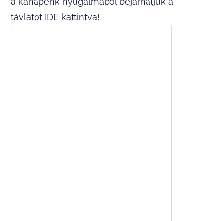
a kanapénk nyugalmából bejárhatjuk a
távlatot
IDE kattintva
!