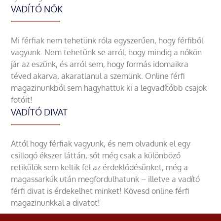
VADÍTÓ NŐK
Mi férfiak nem tehetünk róla egyszerűen, hogy férfiből
vagyunk. Nem tehetünk se arról, hogy mindig a nőkön
jár az eszünk, és arról sem, hogy formás idomaikra
téved akarva, akaratlanul a szemünk. Online férfi
magazinunkból sem hagyhattuk ki a legvadítóbb csajok
fotóit!
VADÍTÓ DIVAT
Attól hogy férfiak vagyunk, és nem olvadunk el egy
csillogó ékszer láttán, sőt még csak a különböző
retikülök sem keltik fel az érdeklődésünket, még a
magassarkúk után megfordulhatunk – illetve a vadító
férfi divat is érdekelhet minket! Kövesd online férfi
magazinunkkal a divatot!