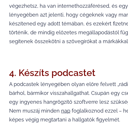
végezhetsz, ha van internethozzáférésed, és egy
lényegében azt jelenti, hogy cégeknek vagy ma
készítened egy adott témában, és ezekért fizetn
történik, de mindig előzetes megállapodástól fü
segítenek összekötni a szövegírókat a márkákkal
4. Készíts podcastet
A podcastek lényegében olyan előre felvett „rá
bárhol, bármikor visszahallgathat. Csupán egy cs
egy ingyenes hangrögzítő szoftverre lesz szükség
Nem muszáj minden
nap
foglalkoznod ezzel – he
képes végig megtartani a hallgatók figyelmét.