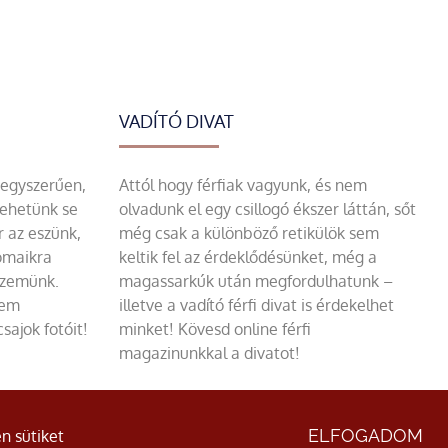
VADÍTÓ DIVAT
 egyszerűen,
Attól hogy férfiak vagyunk, és nem
tehetünk se
olvadunk el egy csillogó ékszer láttán, sőt
r az eszünk,
még csak a különböző retikülök sem
omaikra
keltik fel az érdeklődésünket, még a
szemünk.
magassarkúk után megfordulhatunk –
sem
illetve a vadító férfi divat is érdekelhet
sajok fotóit!
minket! Kövesd online férfi
magazinunkkal a divatot!
ÁSZF
|
Adatvédelmi nyilatkozat
ELFOGADOM
n sütiket