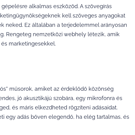
 gépelésre alkalmas eszközöd. A szövegírás
rketingügynökségeknek kell szöveges anyagokat
ek neked. Ez általában a terjedelemmel arányosan
gg. Rengeteg nemzetközi webhely létezik, amik
 és marketingesekkel.
diós” műsorok, amiket az érdeklődő közönség
endes, jó akusztikájú szobára, egy mikrofonra és
ed, és máris elkezdheted rögzíteni adásaidat.
ti egy adás bőven elegendő, ha elég tartalmas, és