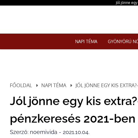
Jól jönne egy
NAPI TÉMA
GYÖNYÖRŰ N
FŐOLDAL
NAPI TÉMA
JÓL JÖNNE EGY KIS EXTRA?
Jól jönne egy kis extra
pénzkeresés 2021-ben
Szerző: noemivida - 2021.10.04.