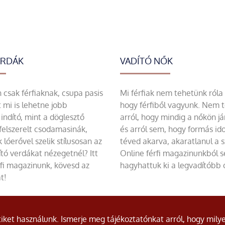
ERDÁK
VADÍTÓ NŐK
csak férfiaknak, csupa pasis
Mi férfiak nem tehetünk róla
 mi is lehetne jobb
hogy férfiből vagyunk. Nem 
indító, mint a döglesztő
arról, hogy mindig a nőkön já
felszerelt csodamasinák,
és arról sem, hogy formás id
 lóerővel szelik stílusosan az
téved akarva, akaratlanul a 
tó verdákat nézegetnél? Itt
Online férfi magazinunkból 
rfi magazinunk, kövesd az
hagyhattuk ki a legvadítóbb c
t!
ket használunk. Ismerje meg tájékoztatónkat arról, hogy milye