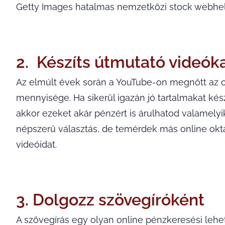
Getty Images hatalmas nemzetközi stock webhe
2. Készíts útmutató videók
Az elmúlt évek során a YouTube-on megnőtt az o
mennyisége. Ha sikerül igazán jó tartalmakat kés
akkor ezeket akár pénzért is árulhatod valamely
népszerű választás, de temérdek más online okta
videóidat.
3. Dolgozz szövegíróként
A szövegírás egy olyan online pénzkeresési lehe