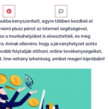
ukba kényszerített, egyre többen kezdtek el
émi plusz pénzt az internet segítségével,
nos a munkahelyüket is elvesztették, és még
a. Annak ellenére, hogy a járványhelyzet azóta
ovább folytatják otthoni, online tevékenységeiket,
t. Íme néhány lehetőség, amiket megéri kipróbálni!