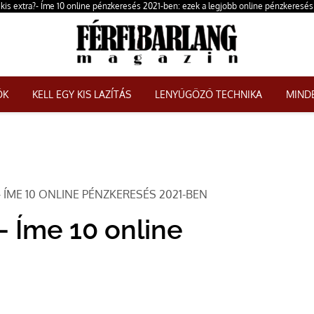
 kis extra?- Íme 10 online pénzkeresés 2021-ben: ezek a legjobb online pénzkeresé
ŐK
KELL EGY KIS LAZÍTÁS
LENYŰGÖZŐ TECHNIKA
MINDE
- ÍME 10 ONLINE PÉNZKERESÉS 2021-BEN
?- Íme 10 online