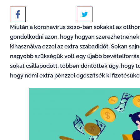
Miután a koronavírus 2020-ban sokakat az otthon
gondolkodni azon, hogy hogyan szerezhetnének n
kihasználva ezzel az extra szabadidőt. Sokan saj
nagyobb szükségük volt egy újabb bevételforrásr
sokat csillapodott, többen döntöttek úgy, hogy t
hogy némi extra pénzzel egészítsék ki fizetésüke