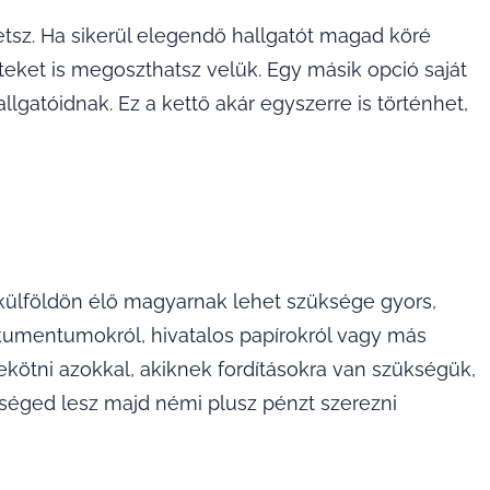
tsz. Ha sikerül elegendő hallgatót magad köré
teket is megoszthatsz velük. Egy másik opció saját
lgatóidnak. Ez a kettő akár egyszerre is történhet,
külföldön élő magyarnak lehet szüksége gyors,
okumentumokról, hivatalos papírokról vagy más
ekötni azokkal, akiknek fordításokra van szükségük,
őséged lesz majd némi plusz pénzt szerezni