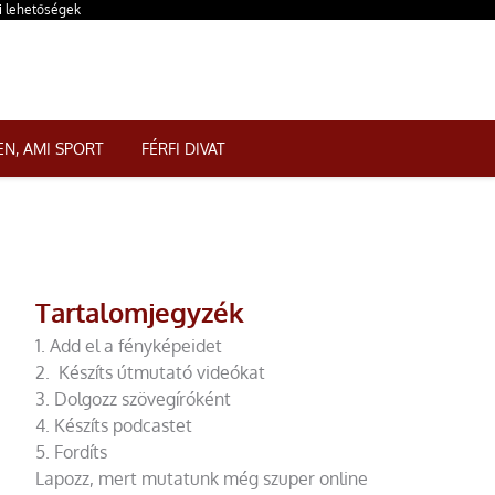
si lehetőségek
N, AMI SPORT
FÉRFI DIVAT
Tartalomjegyzék
1. Add el a fényképeidet
2. Készíts útmutató videókat
3. Dolgozz szövegíróként
4. Készíts podcastet
5. Fordíts
Lapozz, mert mutatunk még szuper online