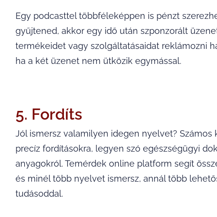
Egy podcasttel többféleképpen is pénzt szerezhe
gyűjtened, akkor egy idő után szponzorált üzene
termékeidet vagy szolgáltatásaidat reklámozni hal
ha a két üzenet nem ütközik egymással.
5. Fordíts
Jól ismersz valamilyen idegen nyelvet? Számos 
precíz fordításokra, legyen szó egészségügyi d
anyagokról. Temérdek online platform segít össz
és minél több nyelvet ismersz, annál több lehet
tudásoddal.