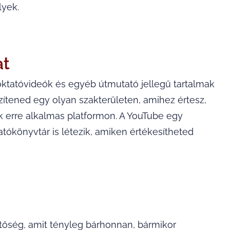
lyek.
at
ktatóvideók és egyéb útmutató jellegű tartalmak
zítened egy olyan szakterületen, amihez értesz,
ik erre alkalmas platformon. A YouTube egy
tókönyvtár is létezik, amiken értékesítheted
tőség, amit tényleg bárhonnan, bármikor