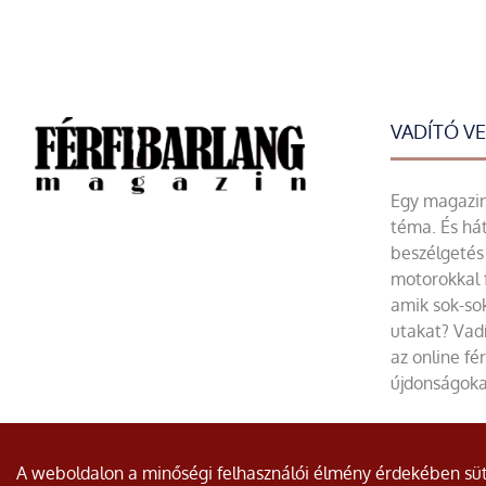
VADÍTÓ V
Egy magazin 
téma. És hát
beszélgetés 
motorokkal 
amik sok-sok
utakat? Vadí
az online fé
újdonságoka
© Minden jog fenntartva.
A weboldalon a minőségi felhasználói élmény érdekében süti